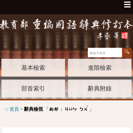
☰
基本檢索
進階檢索
部首索引
辭典附錄
ˋ
:::
首頁
>
辭典檢視
「
」
鈞部 :
ㄐㄩㄣ
ㄅㄨ