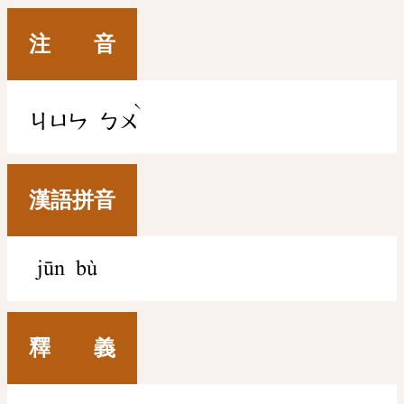
注 音
ˋ
ㄐㄩㄣ
ㄅㄨ
漢語拼音
jūn bù
釋 義