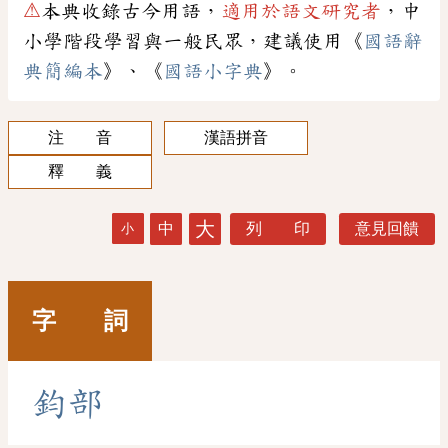
⚠
本典收錄古今用語，
適用於語文研究者
，中
小學階段學習與一般民眾，建議使用《
國語辭
典簡編本
》、《
國語小字典
》。
注 音
漢語拼音
釋 義
大
中
列 印
意見回饋
小
字 詞
鈞
部