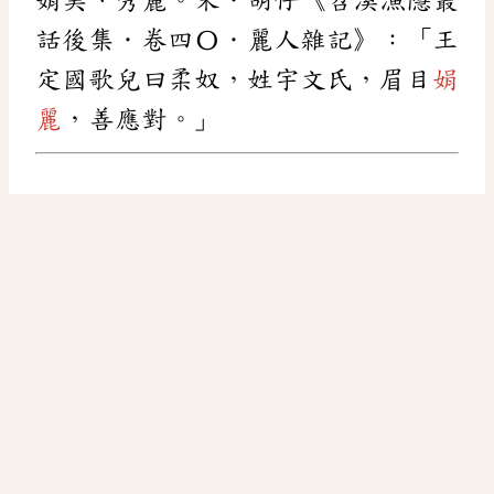
話後集．卷四〇．麗人雜記》：「王
定國歌兒曰柔奴，姓宇文氏，眉目
娟
麗
，善應對。」