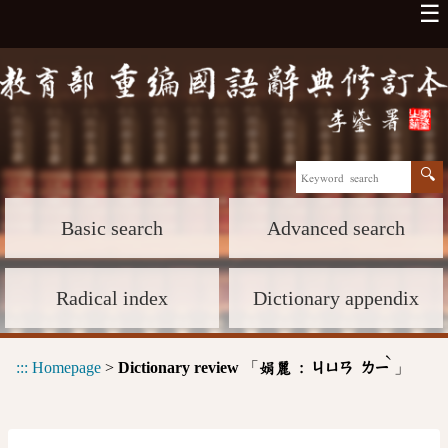
☰
Basic search
Advanced search
Radical index
Dictionary appendix
ˋ
:::
Homepage
>
Dictionary review
「
」
娟麗 :
ㄐㄩㄢ
ㄌㄧ