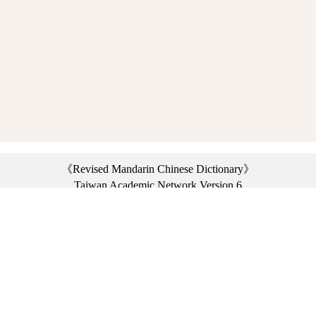
《Revised Mandarin Chinese Dictionary》
Taiwan Academic Network Version 6
©2021 Ministry of Education, R.O.C. All rights reserved.
︿
:::
Privacy statement
|
Dictionary network
|
Opinion exchange
|
Network Links