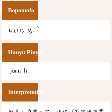
Bopomofo
ˋ
ㄐㄩㄢ
ㄌㄧ
Hanyu Pinyin
juān lì
Interpretation
娟美、秀麗。宋．胡仔《苕溪漁隱叢