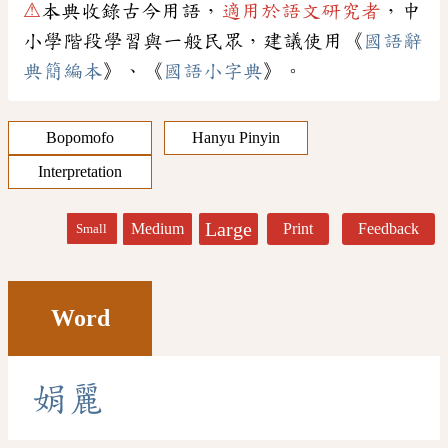
⚠
本典收錄古今用語，
適用於語文研究者
，中
小學階段學習與一般民眾，建議使用《
國語辭
典簡編本
》、《
國語小字典
》。
Bopomofo
Hanyu Pinyin
Interpretation
Large
Medium
Print
Feedback
Small
Word
娟
麗