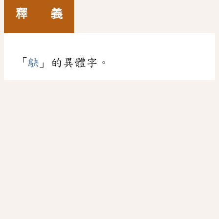
釋 義
「
鴃
」的異體字。