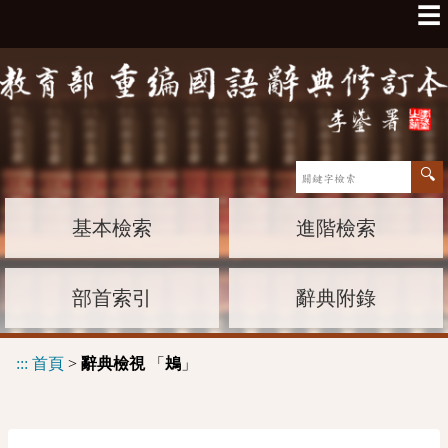
☰
基本檢索
進階檢索
部首索引
辭典附錄
:::
首頁
>
辭典檢視
「
」
鴂