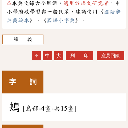
⚠
本典收錄古今用語，
適用於語文研究者
，中
小學階段學習與一般民眾，建議使用《
國語辭
典簡編本
》、《
國語小字典
》。
釋 義
大
中
列 印
意見回饋
小
字 詞
鴂
[鳥部-4畫-共15畫]