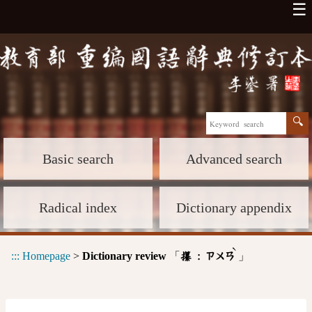
☰
Basic search
Advanced search
Radical index
Dictionary appendix
ˋ
:::
Homepage
>
Dictionary review
「
」
攥 :
ㄗㄨㄢ