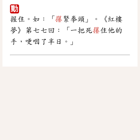
動
握住。如：「
攥
緊拳頭」。《紅樓
夢》第七七回：「一把死
攥
住他的
手，哽咽了半日。」