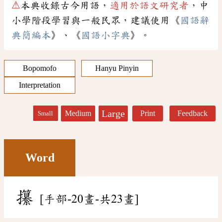
⚠
本典收錄古今用語，
適用於語文研究者
，中
小學階段學習與一般民眾，建議使用《
國語辭
典簡編本
》、《
國語小字典
》。
Bopomofo
Hanyu Pinyin
Interpretation
Large
Medium
Print
Feedback
Small
Word
攥
[手部-20畫-共23畫]