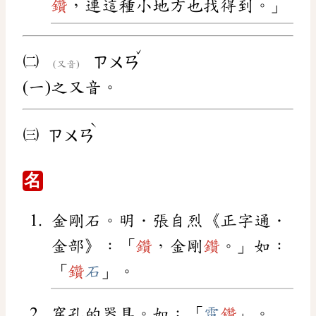
鑽
，連這種小地方也找得到。」
ˇ
㈡
ㄗㄨㄢ
(又音)
(一)之又音。
ˋ
㈢
ㄗㄨㄢ
名
金剛石。明．張自烈《正字通．
金部》：「
鑽
，金剛
鑽
。」如：
「
鑽
石
」。
穿孔的器具。如：「
電
鑽
」。