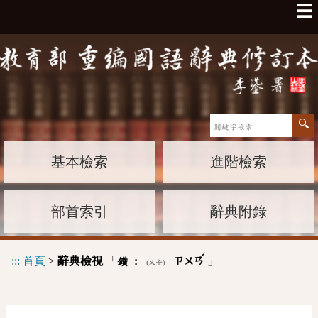
☰
基本檢索
進階檢索
部首索引
辭典附錄
ˇ
:::
首頁
>
辭典檢視
「
」
鑽 :
ㄗㄨㄢ
(又音)