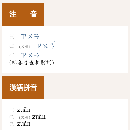
注 音
ㄗㄨㄢ
ˇ
ㄗㄨㄢ
(又音)
ˋ
ㄗㄨㄢ
(點各音查相關詞)
漢語拼音
zuān
zuǎn
(又音)
zuàn