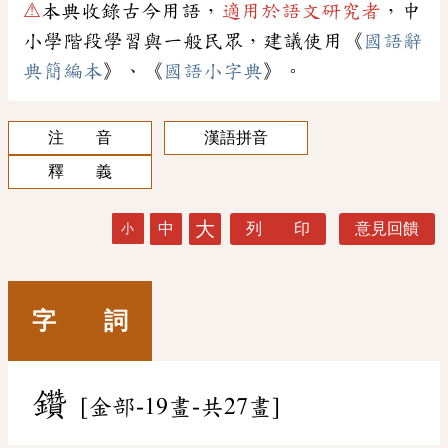
⚠
本典收錄古今用語，
適用於語文研究者
，中
小學階段學習與一般民眾，建議使用《
國語辭
典簡編本
》、《
國語小字典
》。
注 音
漢語拼音
釋 義
大
中
列 印
意見回饋
小
字 詞
鑽
[金部-19畫-共27畫]