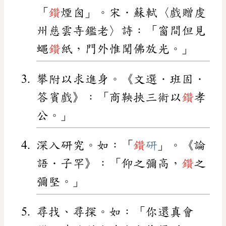
「
鑽
煙囪」。宋．蘇軾〈戲贈虔
州慈雲寺鑑老〉詩：「窗間但見
蠅
鑽
紙，門外惟聞佛放光。」
攀附以求進身。《文選．班固．
答賓戲》：「商鞅挾三術以
鑽
孝
公。」
深入研究。如：「
鑽
研
」。《論
語．子罕》：「仰之彌高，
鑽
之
彌堅。」
尋找、尋探。如：「你還真會