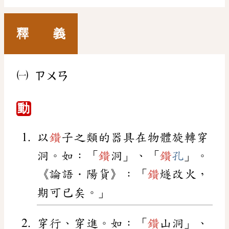
釋 義
㈠
ㄗㄨㄢ
動
以
鑽
子之類的器具在物體旋轉穿
洞。如：「
鑽
洞」、「
鑽
孔
」。
《論語．陽貨》：「
鑽
燧改火，
期可已矣。」
穿行、穿進。如：「
鑽
山洞」、