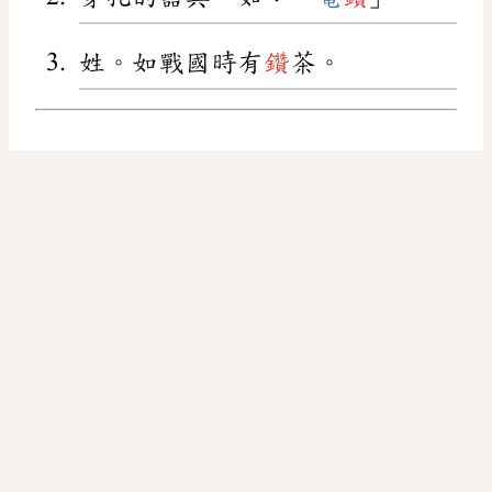
姓。如戰國時有
鑽
茶。