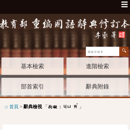
☰
基本檢索
進階檢索
部首索引
辭典附錄
ˋ
:::
首頁
>
辭典檢視
「
」
拘礙 :
ㄐㄩ
ㄞ