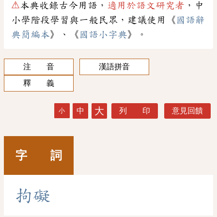
⚠
本典收錄古今用語，
適用於語文研究者
，中
小學階段學習與一般民眾，建議使用《
國語辭
典簡編本
》、《
國語小字典
》。
注 音
漢語拼音
釋 義
大
中
列 印
意見回饋
小
字 詞
拘
礙