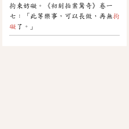
拘束妨礙。《初刻拍案驚奇》卷一
七：「此等樂事，可以長做，再無
拘
礙
了。」