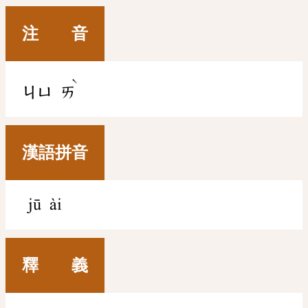
注 音
ˋ
ㄐㄩ
ㄞ
漢語拼音
jū ài
釋 義