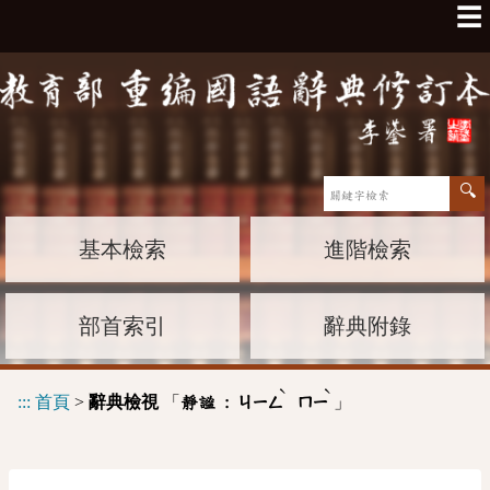
☰
基本檢索
進階檢索
部首索引
辭典附錄
ˋ
ˋ
:::
首頁
>
辭典檢視
「
」
靜謐 :
ㄐㄧㄥ
ㄇㄧ