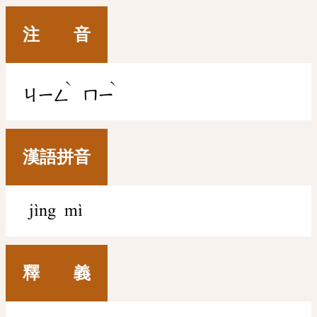
注 音
ˋ
ˋ
ㄐㄧㄥ
ㄇㄧ
漢語拼音
jìng mì
釋 義