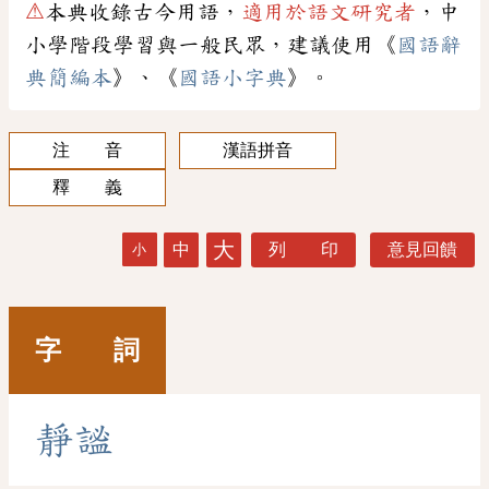
⚠
本典收錄古今用語，
適用於語文研究者
，中
小學階段學習與一般民眾，建議使用《
國語辭
典簡編本
》、《
國語小字典
》。
注 音
漢語拼音
釋 義
大
中
列 印
意見回饋
小
字 詞
靜
謐