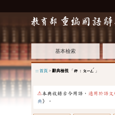
基本檢索
ˊ
:::
首頁
>
辭典檢視
「
」
秤 :
ㄆㄧㄥ
⚠
本典收錄古今用語，
適用於語文
典
》。