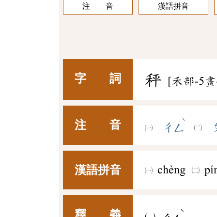
注 音
漢語拼音
秤
字 詞
[禾部-5畫
ˋ
注 音
ㄔㄥ
漢語拼音
chèng
pí
ˋ
釋 義