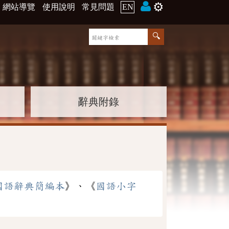
⚙️
網站導覽
使用說明
常見問題
EN
辭典附錄
國語辭典簡編本
》、《
國語小字