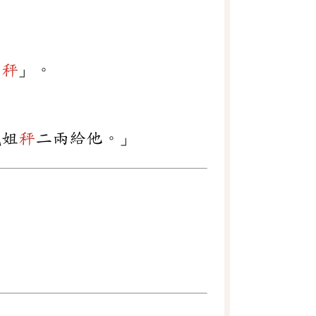
簧
秤
」。
鳳姐
秤
二兩給他。」