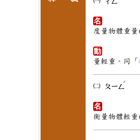
㈠
ㄔㄥ
名
度量物體重量
動
量輕重。同「
ˊ
㈡
ㄆㄧㄥ
名
衡量物體輕重