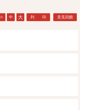
大
中
列 印
意見回饋
小