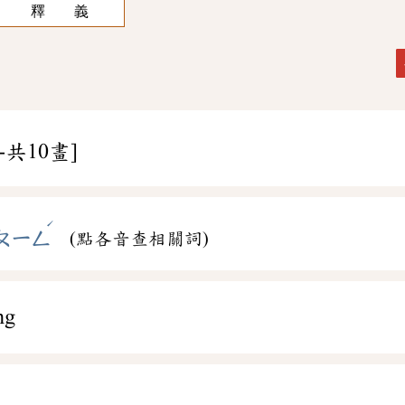
釋 義
-共10畫]
ˊ
ㄆㄧㄥ
(點各音查相關詞)
ng