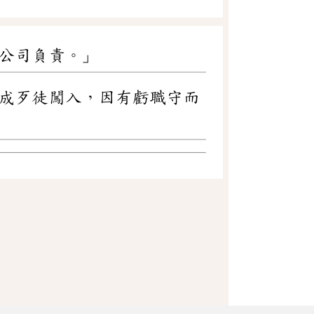
公司負責。」
成歹徒闖入，因有虧職守而