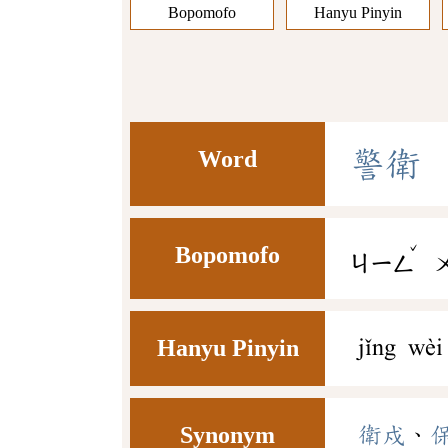
Bopomofo
Hanyu Pinyin
Word
警
衛
ˇ
Bopomofo
ㄐㄧㄥ
Hanyu Pinyin
jǐng wèi
Synonym
衛戍
、