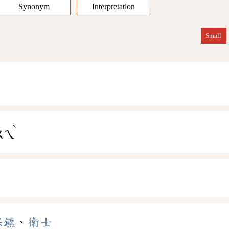
Synonym
Interpretation
Small
ˋ
ㄨㄟ
保鑣
、
衛士