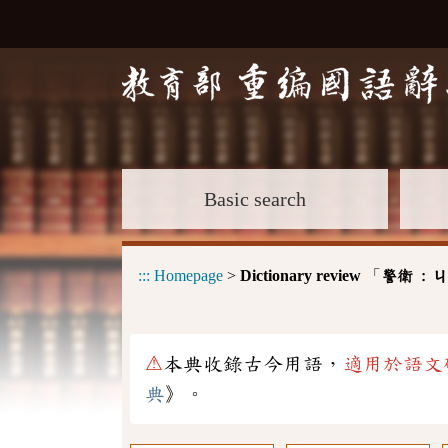
Basic search
:::
Homepage
>
Dictionary review
「
警衛 :
ㄐ
⚠
本典收錄古今用語，
適用於語文
典
》。