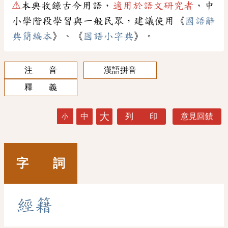
⚠
本典收錄古今用語，
適用於語文研究者
，中
小學階段學習與一般民眾，建議使用《
國語辭
典簡編本
》、《
國語小字典
》。
注 音
漢語拼音
釋 義
大
中
列 印
意見回饋
小
字 詞
經
籍