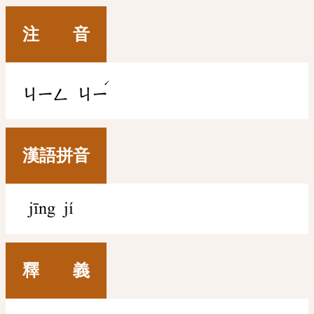
注 音
ˊ
ㄐㄧㄥ
ㄐㄧ
漢語拼音
jīng jí
釋 義