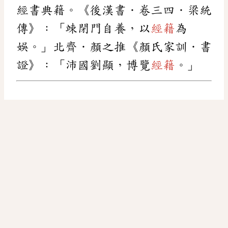
經書典籍。《後漢書．卷三四．梁統
傳》：「竦閉門自養，以
經籍
為
娛。」北齊．顏之推《顏氏家訓．書
證》：「沛國劉顯，博覽
經籍
。」