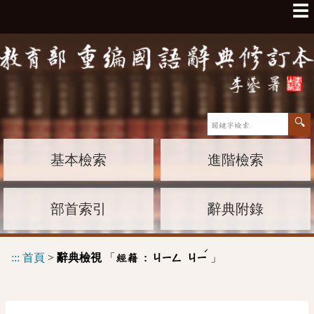
☰
基本檢索
進階檢索
部首索引
辭典附錄
ˊ
:::
首頁
>
辭典檢視
「
」
經籍 :
ㄐㄧㄥ
ㄐㄧ