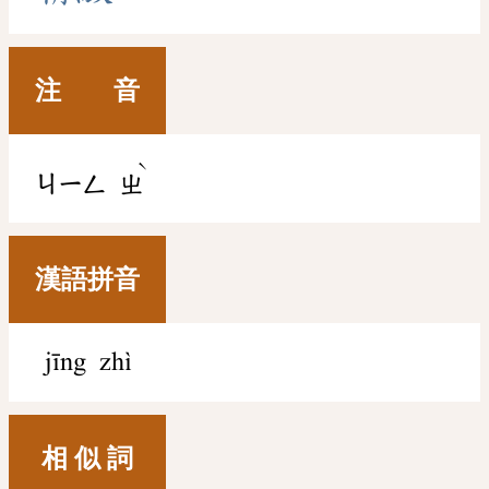
注 音
ˋ
ㄐㄧㄥ
ㄓ
漢語拼音
jīng zhì
相 似 詞