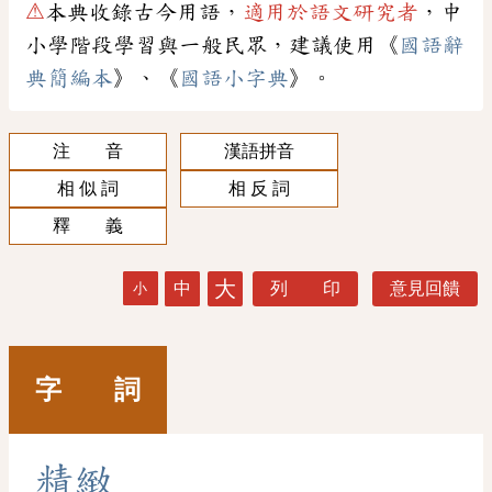
⚠
本典收錄古今用語，
適用於語文研究者
，中
小學階段學習與一般民眾，建議使用《
國語辭
典簡編本
》、《
國語小字典
》。
注 音
漢語拼音
相 似 詞
相 反 詞
釋 義
大
中
列 印
意見回饋
小
字 詞
精
緻