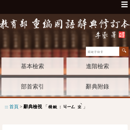
☰
基本檢索
進階檢索
部首索引
辭典附錄
ˋ
:::
首頁
>
辭典檢視
「
」
精緻 :
ㄐㄧㄥ
ㄓ