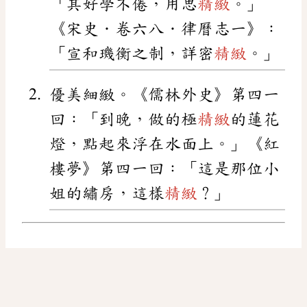
「其好學不倦，用思
精緻
。」
《宋史．卷六八．律曆志一》：
「宣和璣衡之制，詳密
精緻
。」
優美細緻。《儒林外史》第四一
回：「到晚，做的極
精緻
的蓮花
燈，點起來浮在水面上。」《紅
樓夢》第四一回：「這是那位小
姐的繡房，這樣
精緻
？」