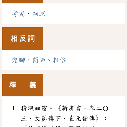
考究
、
細膩
相 反 詞
蹩腳
、
簡陋
、
粗俗
釋 義
精深細密。《新唐書．卷二〇
三．文藝傳下．崔元翰傳》：