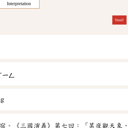
Interpretation
Small
ㄒㄧㄥ
ng
宿。《三國演義》第七回：「某夜觀天象