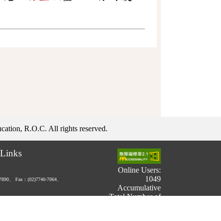
ation, R.O.C. All rights reserved.
Links
Online Users:
1049
-7890、
Fax：(02)7740-7064、
Accumulative
Total Number of
Users:
731,349,781