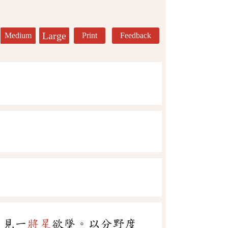
Large
Medium
Print
Feedback
，見一
將星
欲墜。以分野度