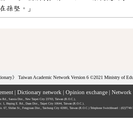
在孫堅。」
ctionary》
Taiwan Academic Network Version 6
©2021 Ministry of Educ
tement
|
Dictionary network
|
Opinion exchange
|
Network 
hu Rd., Sanxia Dist., New Taipei City 23703, Taiwan (R.O.C.)、
ec. 1, Heping E. Rd., Daan Dist., Taipei City 10644, Taiwan (R.O.C.)、
No. 67, Shifan St., Fengyuan Dist., Taichung City 42081, Taiwan (R.O.C.)
Telephone Switchboard：(02)7740