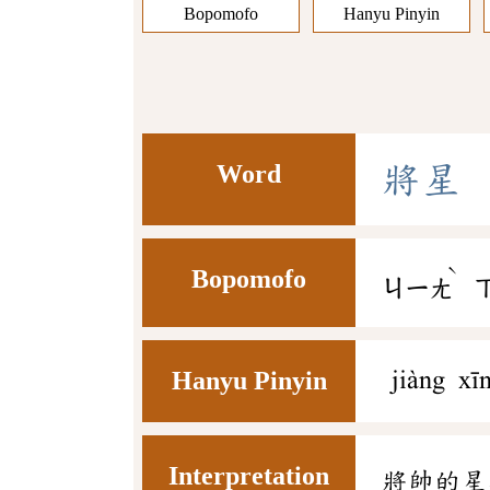
Bopomofo
Hanyu Pinyin
Word
將
星
ˋ
Bopomofo
ㄐㄧㄤ
Hanyu Pinyin
jiàng xī
Interpretation
將帥的星