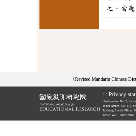
之，當應
《Revised Mandarin Chinese Di
:::
Privacy sta
Headquarters: No. 2, Sans
Taipei Branch: No. 179, S
Taichung Branch Offices: 
TANet VoIP：9009-7890