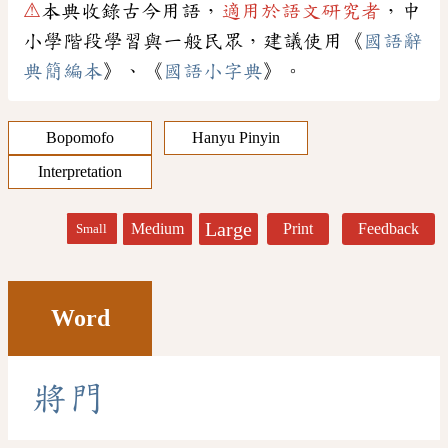
⚠
本典收錄古今用語，
適用於語文研究者
，中
小學階段學習與一般民眾，建議使用《
國語辭
典簡編本
》、《
國語小字典
》。
Bopomofo
Hanyu Pinyin
Interpretation
Large
Medium
Print
Feedback
Small
Word
將
門