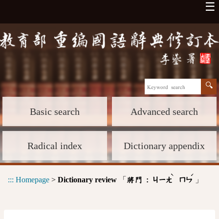
☰
Basic search
Advanced search
Radical index
Dictionary appendix
ˋ
ˊ
:::
Homepage
>
Dictionary review
「
」
將門 :
ㄐㄧㄤ
ㄇㄣ