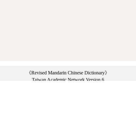
《Revised Mandarin Chinese Dictionary》
Taiwan Academic Network Version 6
©2021 Ministry of Education, R.O.C. All rights reserved.
︿
:::
Privacy statement
|
Dictionary network
|
Opinion exchange
|
Network Links