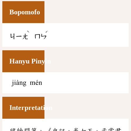
Bopomofo
ˋ
ˊ
ㄐㄧㄤ
ㄇㄣ
Hanyu Pinyin
jiàng mén
Interpretation
將帥門第。《史記．卷七五．孟嘗君