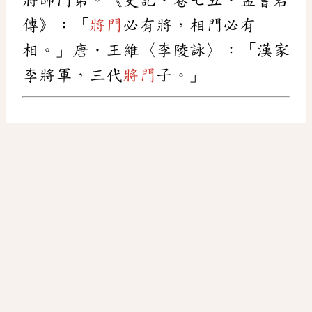
傳》：「
將門
必有將，相門必有
相。」唐．王維〈李陵詠〉：「漢家
李將軍，三代
將門
子。」