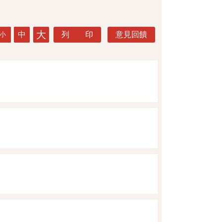
大
中
列 印
意見回饋
小