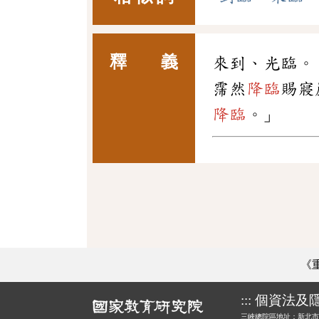
釋 義
來到、光臨。
霈然
降臨
賜寢
降臨
。」
《
:::
個資法及
三峽總院區地址：新北市