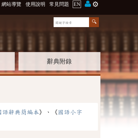
⚙️
網站導覽
使用說明
常見問題
EN
辭典附錄
國語辭典簡編本
》、《
國語小字