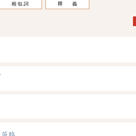
相 似 詞
釋 義
ˊ
ㄣ
、
蒞臨