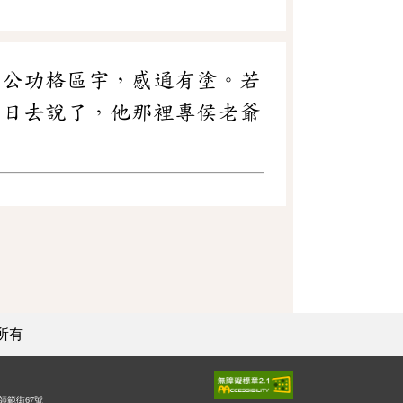
明公功格區宇，感通有塗。若
昨日去說了，他那裡專侯老爺
所有
師範街67號