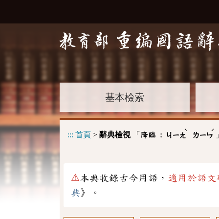
基本檢索
ˋ
ˊ
:::
首頁
>
辭典檢視
「
降臨 :
ㄐㄧㄤ
ㄌㄧㄣ
⚠
本典收錄古今用語，
適用於語文
典
》。