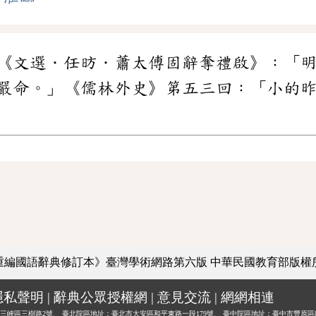
《文選．任昉．蕭太傅固辭奪禮啟》：「
嚴命。」《儒林外史》第五三回：「小的
重編國語辭典修訂本》臺灣學術網路第六版
中華民國教育部版權
隱私聲明
|
辭典公眾授權網
|
意見交流
|
網網相連
三峽區三樹路2號、
臺北院區地址：臺北市大安區和平東路一段179號、
臺中院區地址：臺中市豐原區