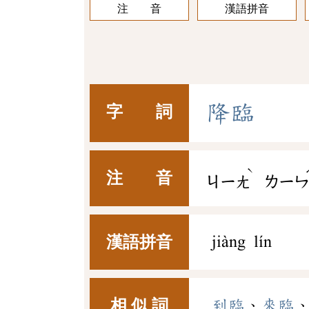
注 音
漢語拼音
降
臨
字 詞
ˋ
注 音
ㄐㄧㄤ
ㄌㄧ
漢語拼音
jiàng lín
相 似 詞
到臨
、
來臨