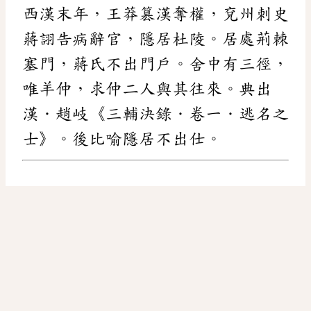
西漢末年，王莽篡漢奪權，兗州刺史
蔣詡告病辭官，隱居杜陵。居處荊棘
塞門，蔣氏不出門戶。舍中有三徑，
唯羊仲，求仲二人與其往來。典出
漢．趙岐《三輔決錄．卷一．逃名之
士》。後比喻隱居不出仕。