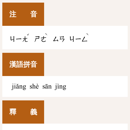
注 音
ˇ
ˋ
ˋ
ㄐㄧㄤ
ㄕㄜ
ㄙㄢ
ㄐㄧㄥ
漢語拼音
jiǎng shè sān jìng
釋 義