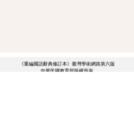
《重編國語辭典修訂本》臺灣學術網路第六版
中華民國教育部版權所有
:::
個資法及隱私聲明
|
辭典公眾授權網
|
意見交流
|
網網相連
三峽總院區地址：新北市三峽區三樹路2號、
︿
臺北院區地址：臺北市大安區和平東路一段179號、
臺中院區地址：臺中市豐原區師範街67號
電話總機：(02)7740-7890、
傳真：(02)7740-7064、
TANet VoIP：9009-7890