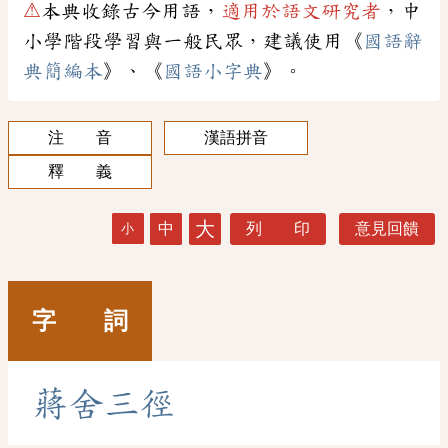
⚠
本典收錄古今用語，
適用於語文研究者
，中
小學階段學習與一般民眾，建議使用《
國語辭
典簡編本
》、《
國語小字典
》。
注 音
漢語拼音
釋 義
大
中
列 印
意見回饋
小
字 詞
蔣
舍
三
徑