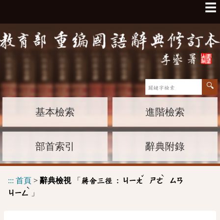
☰
基本檢索
進階檢索
部首索引
辭典附錄
ˇ
ˋ
:::
首頁
>
辭典檢視
「
蔣舍三徑 :
ㄐㄧㄤ
ㄕㄜ
ㄙㄢ
ˋ
」
ㄐㄧㄥ