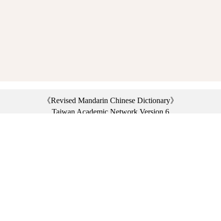
《Revised Mandarin Chinese Dictionary》
Taiwan Academic Network Version 6
©2021 Ministry of Education, R.O.C. All rights reserved.
︿
:::
Privacy statement
|
Dictionary network
|
Opinion exchange
|
Network Links
Headquarters: No. 2, Sanshu Rd., Sanxia Dist., New Taipei City 23703, Taiwan
(R.O.C.)、