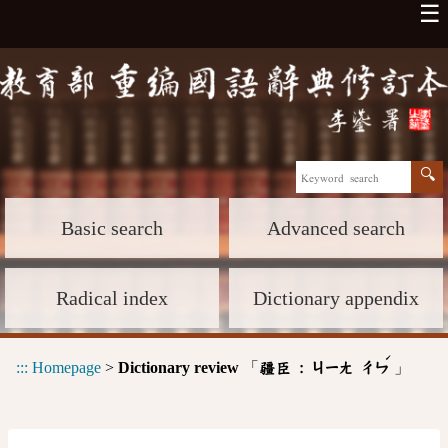
☰
Basic search
Advanced search
Radical index
Dictionary appendix
ˊ
:::
Homepage
>
Dictionary review
「
」
疆臣 :
ㄐㄧㄤ
ㄔㄣ