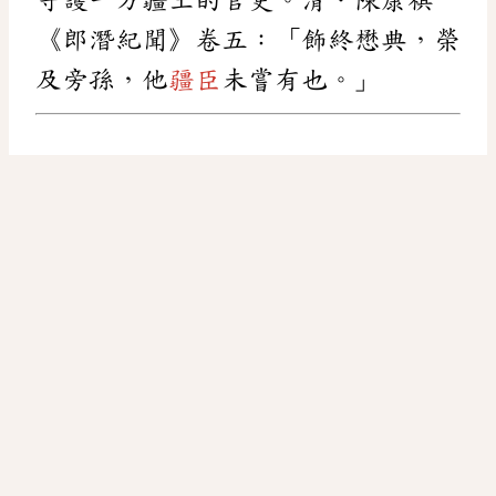
《郎潛紀聞》卷五：「飾終懋典，榮
及旁孫，他
疆臣
未嘗有也。」