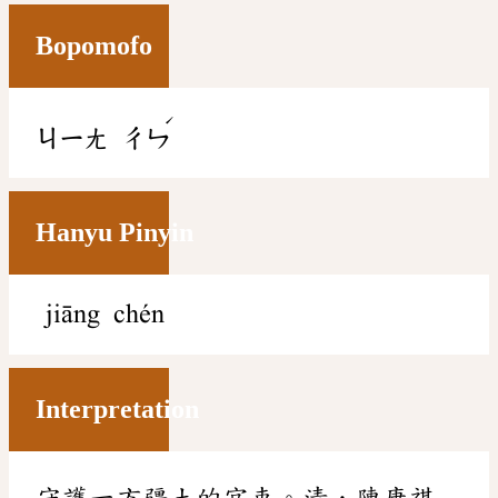
Bopomofo
ˊ
ㄐㄧㄤ
ㄔㄣ
Hanyu Pinyin
jiāng chén
Interpretation
守護一方疆土的官吏。清．陳康祺