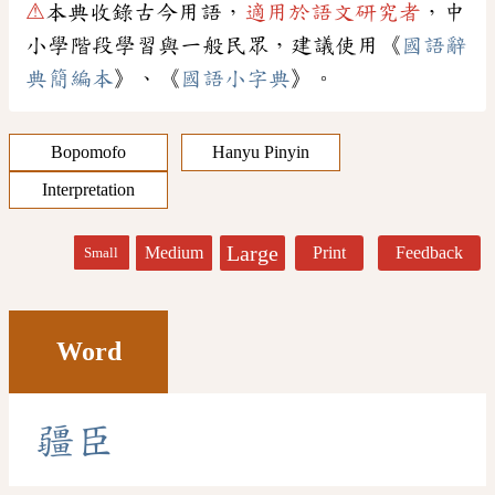
⚠
本典收錄古今用語，
適用於語文研究者
，中
小學階段學習與一般民眾，建議使用《
國語辭
典簡編本
》、《
國語小字典
》。
Bopomofo
Hanyu Pinyin
Interpretation
Large
Medium
Print
Feedback
Small
Word
疆
臣