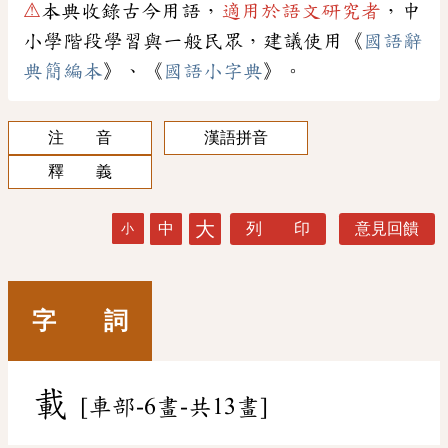
⚠
本典收錄古今用語，
適用於語文研究者
，中
小學階段學習與一般民眾，建議使用《
國語辭
典簡編本
》、《
國語小字典
》。
注 音
漢語拼音
釋 義
大
中
列 印
意見回饋
小
字 詞
載
[車部-6畫-共13畫]