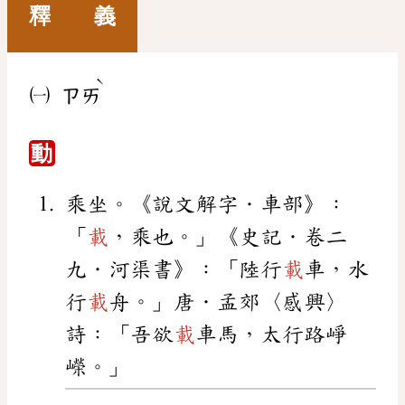
釋 義
ˋ
㈠
ㄗㄞ
動
乘坐。《說文解字．車部》：
「
載
，乘也。」《史記．卷二
九．河渠書》：「陸行
載
車，水
行
載
舟。」唐．孟郊〈感興〉
詩：「吾欲
載
車馬，太行路崢
嶸。」