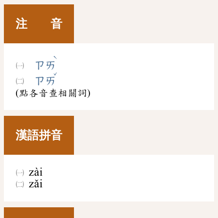
注 音
ˋ
ㄗㄞ
ˇ
ㄗㄞ
(點各音查相關詞)
漢語拼音
zài
zǎi