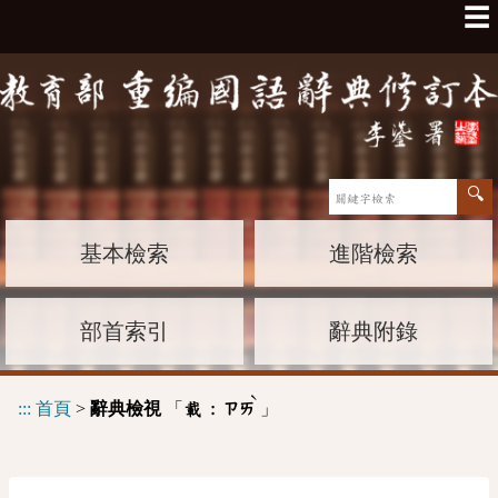
☰
基本檢索
進階檢索
部首索引
辭典附錄
ˋ
:::
首頁
>
辭典檢視
「
」
載 :
ㄗㄞ