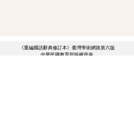
《重編國語辭典修訂本》臺灣學術網路第六版
中華民國教育部版權所有
:::
個資法及隱私聲明
|
辭典公眾授權網
|
意見交流
|
網網相連
三峽總院區地址：新北市三峽區三樹路2號、
︿
臺北院區地址：臺北市大安區和平東路一段179號、
臺中院區地址：臺中市豐原區師範街67號
電話總機：(02)7740-7890、
傳真：(02)7740-7064、
TANet VoIP：9009-7890
線上人數: 3972
累積總人次: 731,607,473