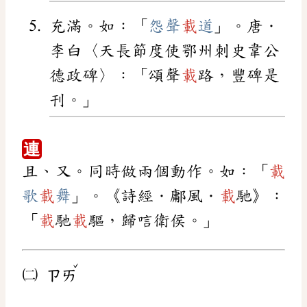
充滿。如：「
怨聲
載
道
」。唐．
李白〈天長節度使鄂州刺史韋公
德政碑〉：「頌聲
載
路，豐碑是
刊。」
連
且、又。同時做兩個動作。如：「
載
歌
載
舞
」。《詩經．鄘風．
載
馳》：
「
載
馳
載
驅，歸唁衛侯。」
ˇ
㈡
ㄗㄞ