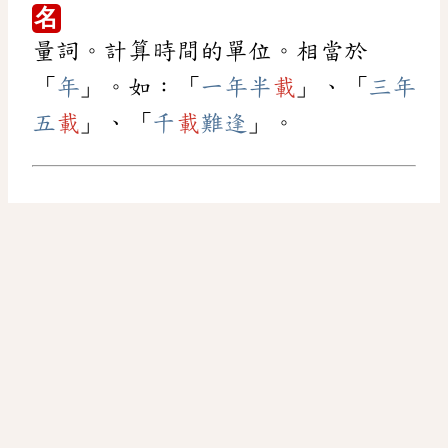
名
量詞。計算時間的單位。相當於
「
年
」。如：「
一年半
載
」、「
三年
五
載
」、「
千
載
難逢
」。