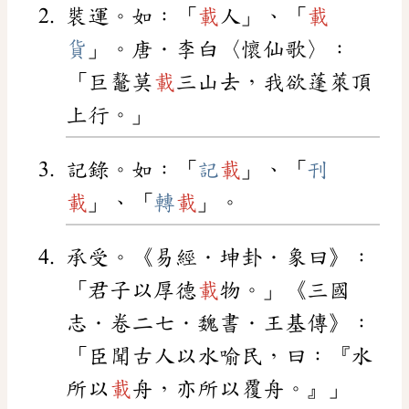
裝運。如：「
載
人」、「
載
貨
」。唐．李白〈懷仙歌〉：
「巨鼇莫
載
三山去，我欲蓬萊頂
上行。」
記錄。如：「
記
載
」、「
刊
載
」、「
轉
載
」。
承受。《易經．坤卦．象曰》：
「君子以厚德
載
物。」《三國
志．卷二七．魏書．王基傳》：
「臣聞古人以水喻民，曰：『水
所以
載
舟，亦所以覆舟。』」