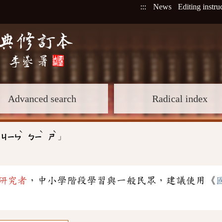
:::
News
Editing instru
Advanced search
Radical index
ˋ
ˋ
ˋ
」
:
ㄐㄧㄣ
ㄅㄧ
ㄕ
研究者
，中小學階段學習與一般民眾，建議使用《