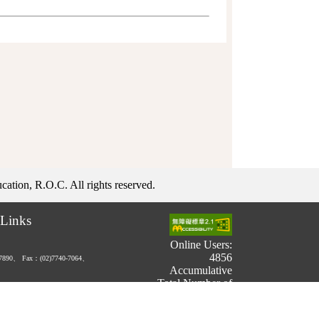
ation, R.O.C. All rights reserved.
Links
Online Users:
4856
-7890、
Fax：(02)7740-7064、
Accumulative
Total Number of
Users:
731,073,775