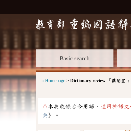
Basic search
:::
Homepage
>
Dictionary review
「
禁閉室 
⚠
本典收錄古今用語，
適用於語文
典
》。