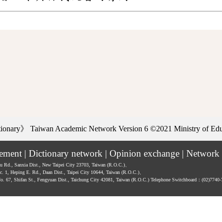
ctionary》
Taiwan Academic Network Version 6
©2021 Ministry of Educ
tement
|
Dictionary network
|
Opinion exchange
|
Network 
hu Rd., Sanxia Dist., New Taipei City 23703, Taiwan (R.O.C.)、
ec. 1, Heping E. Rd., Daan Dist., Taipei City 10644, Taiwan (R.O.C.)、
No. 67, Shifan St., Fengyuan Dist., Taichung City 42081, Taiwan (R.O.C.)
Telephone Switchboard：(02)7740