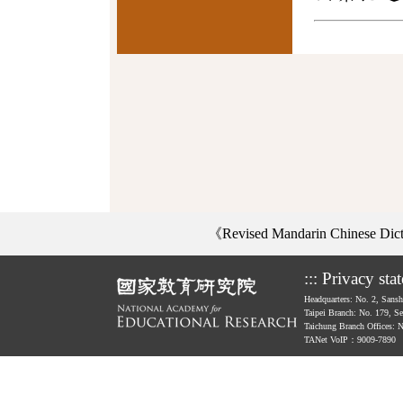
《Revised Mandarin Chinese Di
:::
Privacy sta
Headquarters: No. 2, Sans
Taipei Branch: No. 179, S
Taichung Branch Offices: 
TANet VoIP：9009-7890