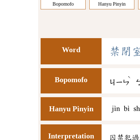
Bopomofo
Hanyu Pinyin
Word
禁
閉
ˋ
Bopomofo
ㄐㄧㄣ
Hanyu Pinyin
jìn bì sh
Interpretation
囚禁犯過