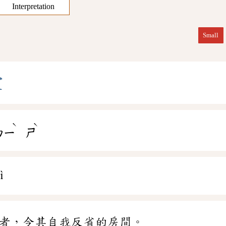
Interpretation
Small
室
ˋ
ˋ
ㄅㄧ
ㄕ
ì
者，令其自我反省的房間。