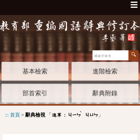
☰
基本檢索
進階檢索
部首索引
辭典附錄
ˋ
:::
首頁
>
辭典檢視
「
」
進軍 :
ㄐㄧㄣ
ㄐㄩㄣ