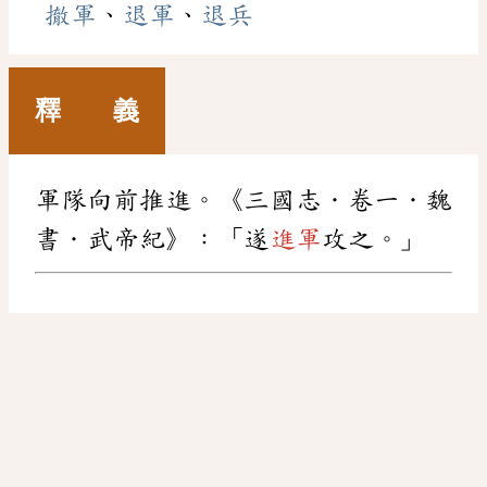
撤軍
、
退軍
、
退兵
釋 義
軍隊向前推進。《三國志．卷一．魏
書．武帝紀》：「遂
進軍
攻之。」