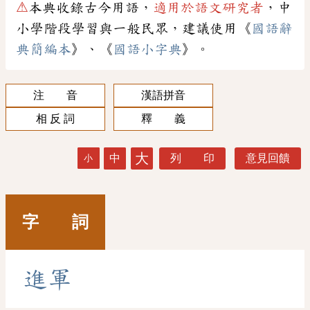
⚠
本典收錄古今用語，
適用於語文研究者
，中
小學階段學習與一般民眾，建議使用《
國語辭
典簡編本
》、《
國語小字典
》。
注 音
漢語拼音
相 反 詞
釋 義
大
中
列 印
意見回饋
小
字 詞
進
軍