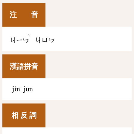
注 音
ˋ
ㄐㄧㄣ
ㄐㄩㄣ
漢語拼音
jìn jūn
相 反 詞