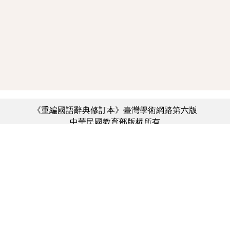
《重編國語辭典修訂本》臺灣學術網路第六版
中華民國教育部版權所有
:::
個資法及隱私聲明
|
辭典公眾授權網
|
意見交流
|
網網相連
三峽總院區地址：新北市三峽區三樹路2號、
︿
臺北院區地址：臺北市大安區和平東路一段179號、
臺中院區地址：臺中市豐原區師範街67號
電話總機：(02)7740-7890、
傳真：(02)7740-7064、
TANet VoIP：9009-7890