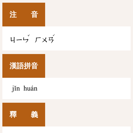
注 音
ˇ
ˊ
ㄐㄧㄣ
ㄏㄨㄢ
漢語拼音
jǐn huán
釋 義