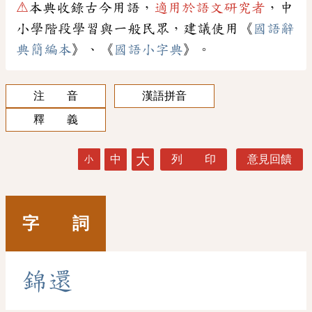
⚠
本典收錄古今用語，
適用於語文研究者
，中
小學階段學習與一般民眾，建議使用《
國語辭
典簡編本
》、《
國語小字典
》。
注 音
漢語拼音
釋 義
大
中
列 印
意見回饋
小
字 詞
錦
還