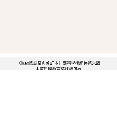
《重編國語辭典修訂本》臺灣學術網路第六版
中華民國教育部版權所有
:::
個資法及隱私聲明
|
辭典公眾授權網
|
意見交流
|
網網相連
三峽總院區地址：新北市三峽區三樹路2號、
︿
臺北院區地址：臺北市大安區和平東路一段179號、