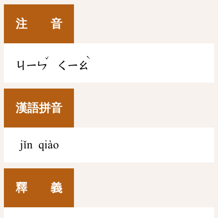
注 音
ˇ
ˋ
ㄐㄧㄣ
ㄑㄧㄠ
漢語拼音
jǐn qiào
釋 義