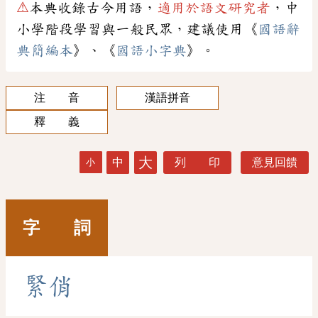
⚠
本典收錄古今用語，
適用於語文研究者
，中
小學階段學習與一般民眾，建議使用《
國語辭
典簡編本
》、《
國語小字典
》。
注 音
漢語拼音
釋 義
大
中
列 印
意見回饋
小
字 詞
緊
俏