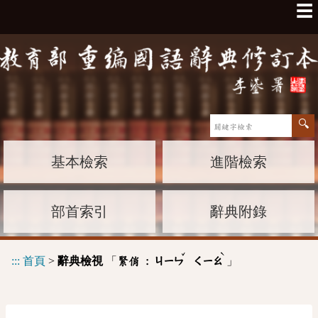
☰
基本檢索
進階檢索
部首索引
辭典附錄
ˇ
ˋ
:::
首頁
>
辭典檢視
「
」
緊俏 :
ㄐㄧㄣ
ㄑㄧㄠ