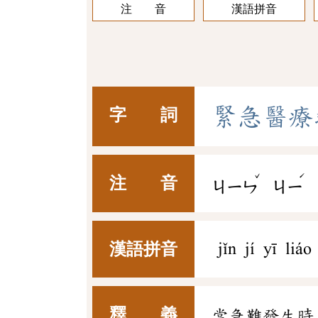
注 音
漢語拼音
緊
急
醫
療
字 詞
ˇ
ˊ
注 音
ㄐㄧㄣ
ㄐㄧ
漢語拼音
jǐn jí yī liá
釋 義
當急難發生時