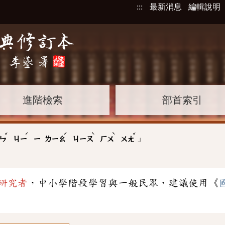
:::
最新消息
編輯說明
進階檢索
部首索引
ˇ
ˊ
ˊ
ˋ
ˋ
ˇ
」
ㄣ
ㄐㄧ
ㄧ
ㄌㄧㄠ
ㄐㄧㄡ
ㄏㄨ
ㄨㄤ
研究者
，中小學階段學習與一般民眾，建議使用《