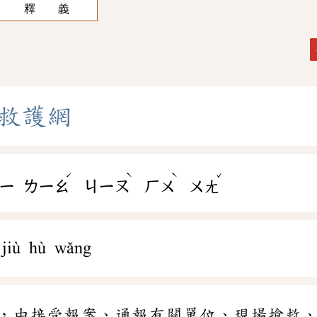
釋 義
救
護
網
ˊ
ˋ
ˋ
ˇ
ㄧ
ㄌㄧㄠ
ㄐㄧㄡ
ㄏㄨ
ㄨㄤ
o jiù hù wǎng
，由接受報案、通報有關單位、現場搶救