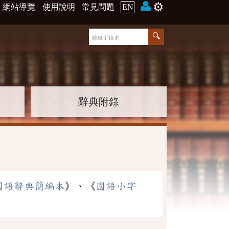
⚙️
網站導覽
使用說明
常見問題
EN
辭典附錄
國語辭典簡編本
》、《
國語小字