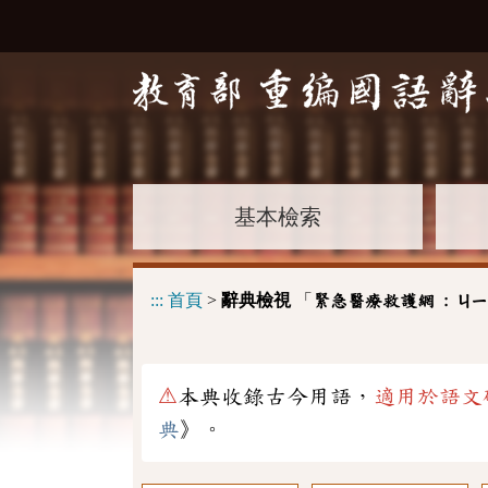
基本檢索
:::
首頁
>
辭典檢視
「
緊急醫療救護網 :
ㄐㄧ
⚠
本典收錄古今用語，
適用於語文
典
》。