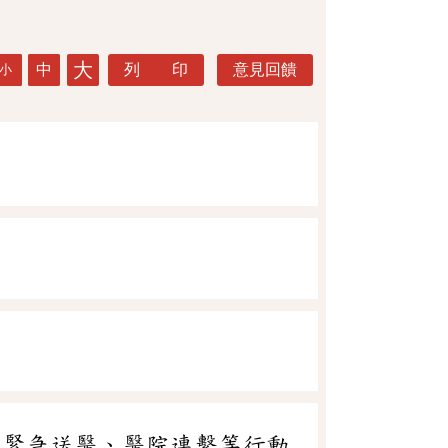
大
中
列 印
意見回饋
小
、緊急送醫、醫院連繫等行動