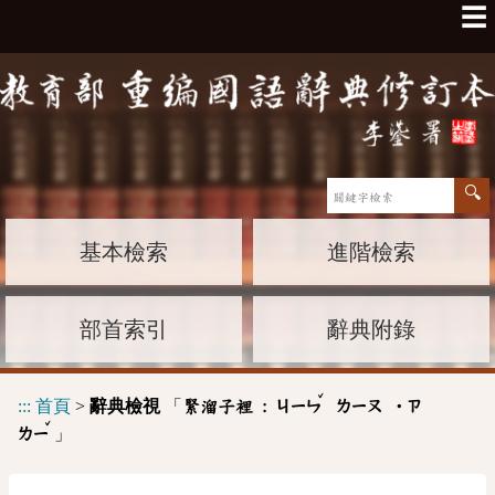
☰
基本檢索
進階檢索
部首索引
辭典附錄
ˇ
:::
首頁
>
辭典檢視
「
緊溜子裡 :
ㄐㄧㄣ
ㄌㄧㄡ
˙ㄗ
ˇ
」
ㄌㄧ