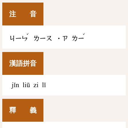
注 音
ˇ
ˇ
ㄐㄧㄣ
ㄌㄧㄡ
˙ㄗ
ㄌㄧ
漢語拼音
jǐn liū zi lǐ
釋 義