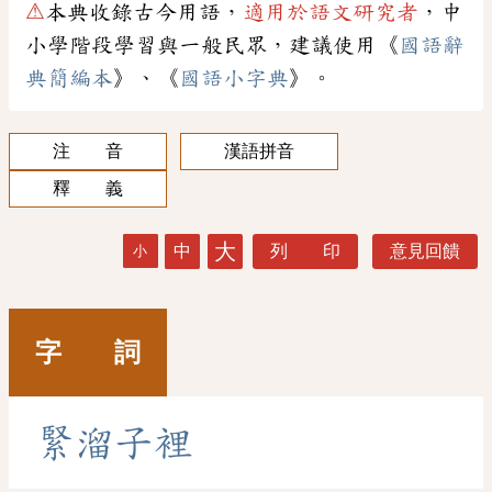
⚠
本典收錄古今用語，
適用於語文研究者
，中
小學階段學習與一般民眾，建議使用《
國語辭
典簡編本
》、《
國語小字典
》。
注 音
漢語拼音
釋 義
大
中
列 印
意見回饋
小
字 詞
緊
溜
子
裡