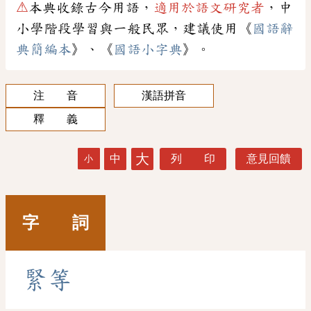
⚠
本典收錄古今用語，
適用於語文研究者
，中
小學階段學習與一般民眾，建議使用《
國語辭
典簡編本
》、《
國語小字典
》。
注 音
漢語拼音
釋 義
大
中
列 印
意見回饋
小
字 詞
緊
等