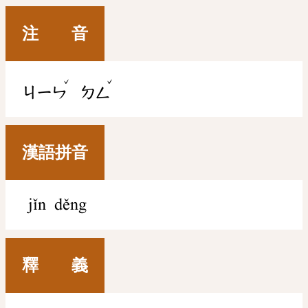
注 音
ˇ
ˇ
ㄐㄧㄣ
ㄉㄥ
漢語拼音
jǐn děng
釋 義