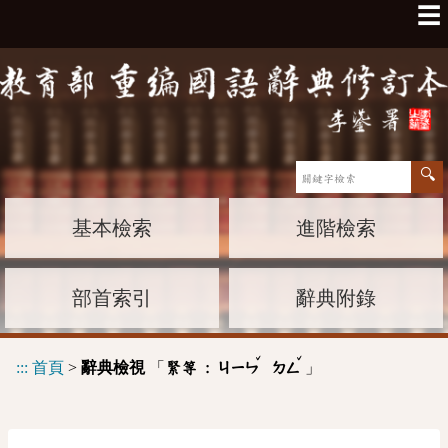
☰
基本檢索
進階檢索
部首索引
辭典附錄
ˇ
ˇ
:::
首頁
>
辭典檢視
「
」
緊等 :
ㄐㄧㄣ
ㄉㄥ