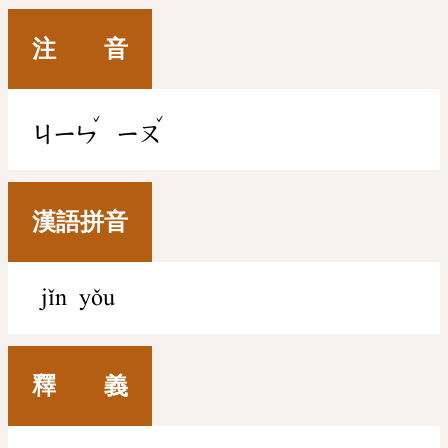
注 音
ˇ
ˇ
ㄐㄧㄣ
ㄧㄡ
漢語拼音
jǐn yǒu
釋 義