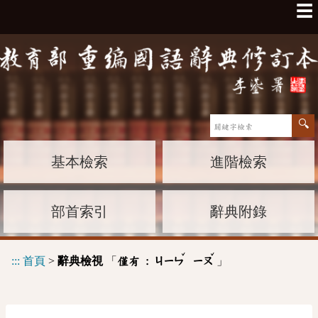
☰
基本檢索
進階檢索
部首索引
辭典附錄
ˇ
ˇ
:::
首頁
>
辭典檢視
「
」
僅有 :
ㄐㄧㄣ
ㄧㄡ