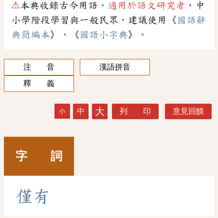
⚠
本典收錄古今用語，
適用於語文研究者
，中
小學階段學習與一般民眾，建議使用《
國語辭
典簡編本
》、《
國語小字典
》。
注 音
漢語拼音
釋 義
大
中
列 印
意見回饋
小
字 詞
僅
有