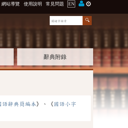
⚙️
網站導覽
使用說明
常見問題
EN
辭典附錄
國語辭典簡編本
》、《
國語小字