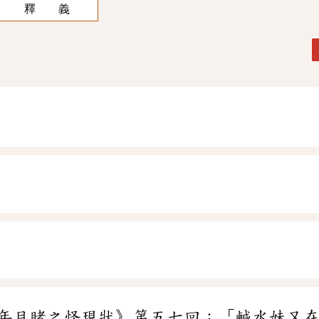
釋 義
年目睹之怪現狀》第五七回：「鹹水妹又