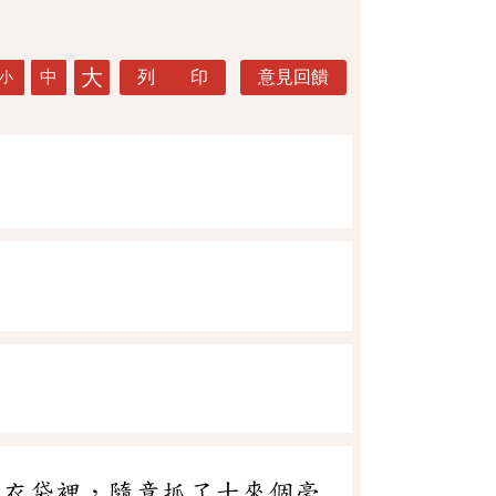
大
中
列 印
意見回饋
小
在衣袋裡，隨意抓了十來個毫