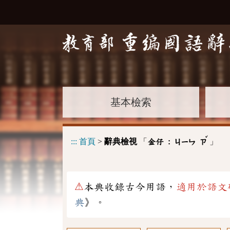
基本檢索
ˇ
:::
首頁
>
辭典檢視
「
」
金仔 :
ㄐㄧㄣ
ㄗ
⚠
本典收錄古今用語，
適用於語文
典
》。