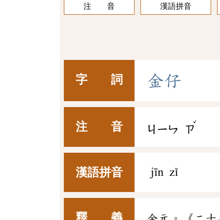
注 音
漢語拼音
金
仔
字 詞
ˇ
注 音
ㄐㄧㄣ
ㄗ
漢語拼音
jīn zǐ
釋 義
金元。《二十