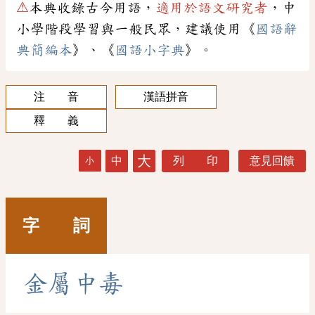
⚠
本典收錄古今用語，
適用於語文研究者
，中
小學階段學習與一般民眾，建議使用《
國語辭
典簡編本
》、《
國語小字典
》。
注 音
漢語拼音
釋 義
大
中
列 印
意見回饋
小
字 詞
金
屬
中
毒