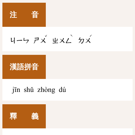
注 音
ˇ
ˋ
ˊ
ㄐㄧㄣ
ㄕㄨ
ㄓㄨㄥ
ㄉㄨ
漢語拼音
jīn shǔ zhòng dú
釋 義