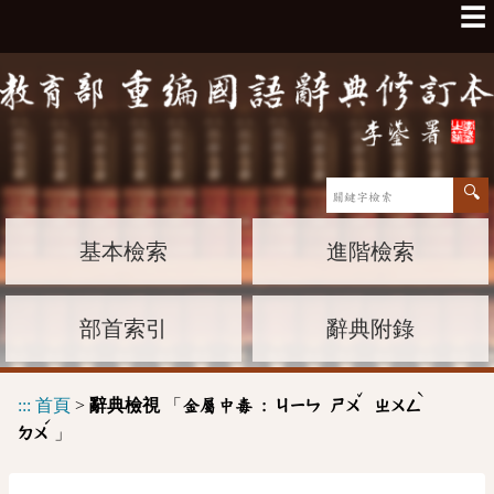
☰
基本檢索
進階檢索
部首索引
辭典附錄
ˇ
ˋ
:::
首頁
>
辭典檢視
「
金屬中毒 :
ㄐㄧㄣ
ㄕㄨ
ㄓㄨㄥ
ˊ
」
ㄉㄨ