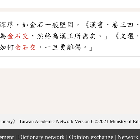
深厚，如金石一般堅固。《漢書．卷三四
為
金石交
，然終為漢王所禽矣。」《文選
如何
金石交
，一旦更離傷。」
ctionary》
Taiwan Academic Network Version 6
©2021 Ministry of Educ
tement
|
Dictionary network
|
Opinion exchange
|
Network 