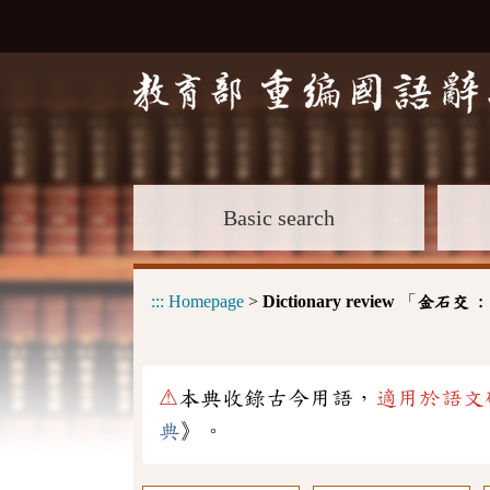
Basic search
:::
Homepage
>
Dictionary review
「
金石交 
⚠
本典收錄古今用語，
適用於語文
典
》。