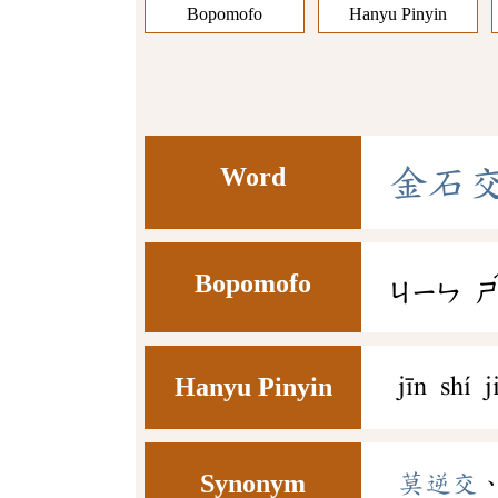
Bopomofo
Hanyu Pinyin
Word
金
石
Bopomofo
ㄐㄧㄣ
Hanyu Pinyin
jīn shí j
Synonym
莫逆交