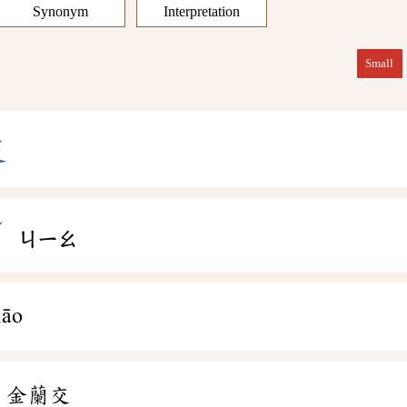
Synonym
Interpretation
Small
交
ˊ
ㄕ
ㄐㄧㄠ
iāo
、金蘭交