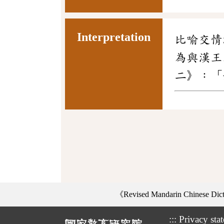
Interpretation
比喻交情
為與漢王
二》：「
《Revised Mandarin Chinese Di
:::
Privacy sta