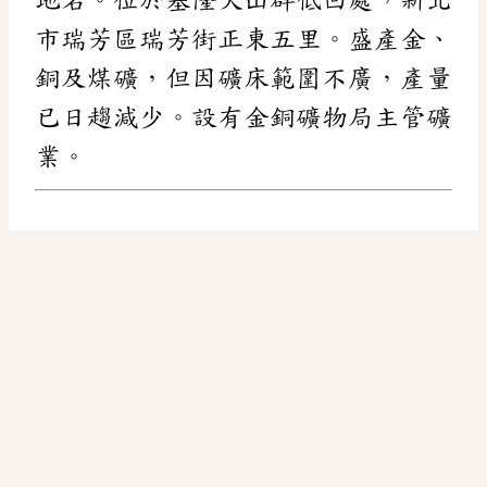
市瑞芳區瑞芳街正東五里。盛產金、
銅及煤礦，但因礦床範圍不廣，產量
已日趨減少。設有金銅礦物局主管礦
業。