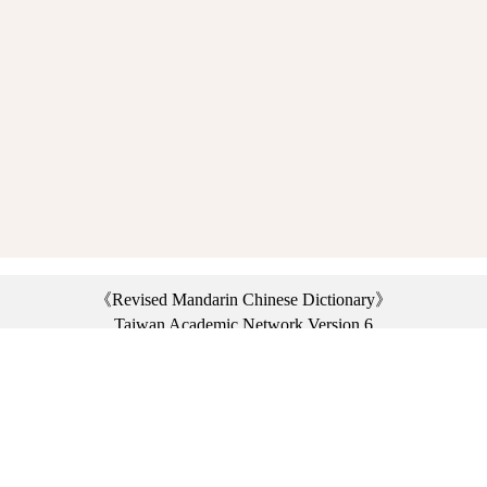
《Revised Mandarin Chinese Dictionary》
Taiwan Academic Network Version 6
©2021 Ministry of Education, R.O.C. All rights reserved.