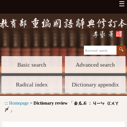
☰
Basic search
Advanced search
Radical index
Dictionary appendix
:::
Homepage
>
Dictionary review
「
金瓜石 :
ㄐㄧㄣ
ㄍㄨㄚ
ˊ
」
ㄕ