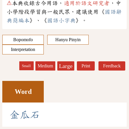
⚠
本典收錄古今用語，
適用於語文研究者
，中
小學階段學習與一般民眾，建議使用《
國語辭
典簡編本
》、《
國語小字典
》。
Bopomofo
Hanyu Pinyin
Interpretation
Large
Medium
Print
Feedback
Small
Word
金
瓜
石