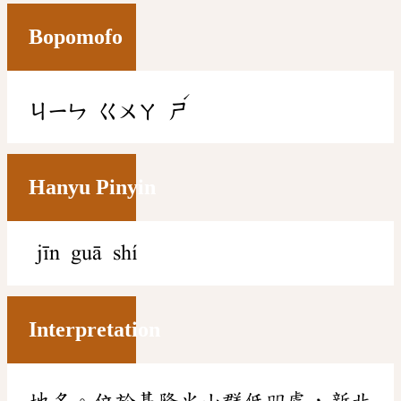
Bopomofo
ˊ
ㄐㄧㄣ
ㄍㄨㄚ
ㄕ
Hanyu Pinyin
jīn guā shí
Interpretation
地名。位於基隆火山群低凹處，新北