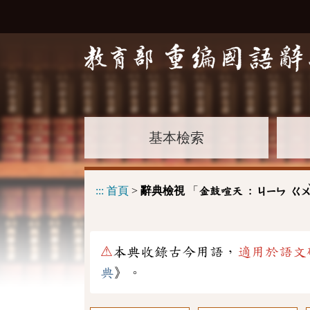
基本檢索
:::
首頁
>
辭典檢視
「
金鼓喧天 :
ㄐㄧㄣ
ㄍ
⚠
本典收錄古今用語，
適用於語文
典
》。