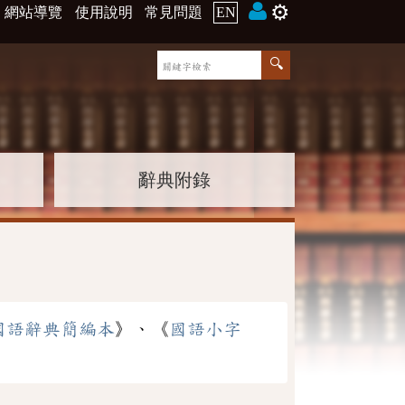
⚙️
網站導覽
使用說明
常見問題
EN
辭典附錄
國語辭典簡編本
》、《
國語小字