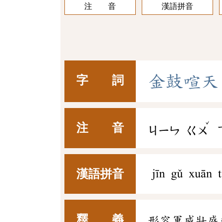
注 音
漢語拼音
金
鼓
喧
天
字 詞
ˇ
注 音
ㄐㄧㄣ
ㄍㄨ
漢語拼音
jīn gǔ xuān t
釋 義
形容軍威壯盛