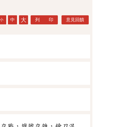
大
中
列 印
意見回饋
小
兵交戰，旗號交雜，鎗刀混