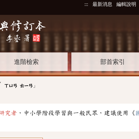
:::
最新消息
編輯說明
進階檢索
部首索引
ˇ
」
ㄨ
ㄒㄩㄢ
ㄊㄧㄢ
研究者
，中小學階段學習與一般民眾，建議使用《