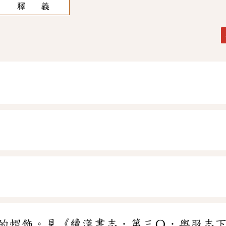
釋 義
的帽飾。見《續漢書志．第三〇．輿服志