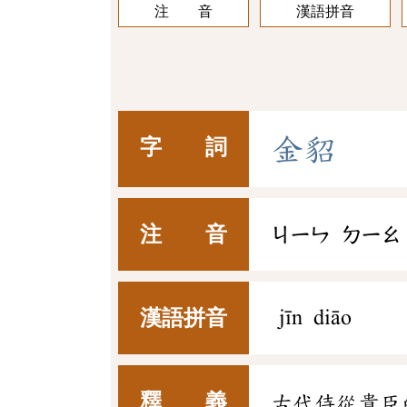
注 音
漢語拼音
金
貂
字 詞
注 音
ㄐㄧㄣ
ㄉㄧㄠ
漢語拼音
jīn diāo
釋 義
古代侍從貴臣