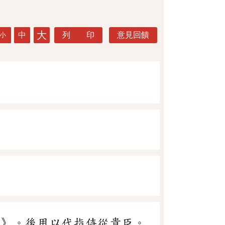
大
中
列 印
意見回饋
小
下》。後用以代指侍從貴臣。