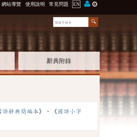
⚙️
網站導覽
使用說明
常見問題
EN
辭典附錄
國語辭典簡編本
》、《
國語小字