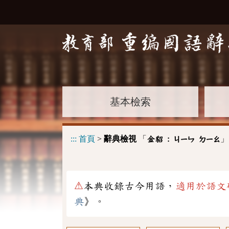
基本檢索
:::
首頁
>
辭典檢視
「
」
金貂 :
ㄐㄧㄣ
ㄉㄧㄠ
⚠
本典收錄古今用語，
適用於語文
典
》。