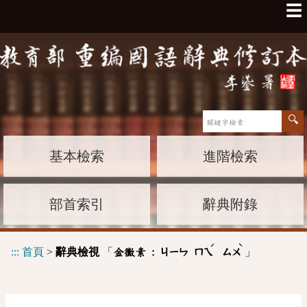
☰
基本檢索
進階檢索
部首索引
辭典附錄
ˊ
ˋ
:::
首頁
>
辭典檢視
「
」
金黴素 :
ㄐㄧㄣ
ㄇㄟ
ㄙㄨ