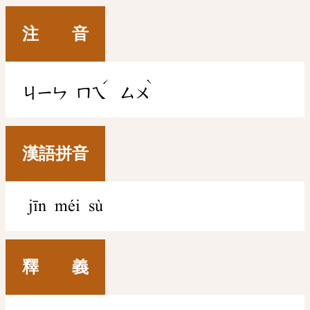
注 音
ˊ
ˋ
ㄐㄧㄣ
ㄇㄟ
ㄙㄨ
漢語拼音
jīn méi sù
釋 義