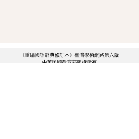
《重編國語辭典修訂本》臺灣學術網路第六版
中華民國教育部版權所有
:::
個資法及隱私聲明
|
辭典公眾授權網
|
意見交流
|
網網相連
三峽總院區地址：新北市三峽區三樹路2號、
︿
臺北院區地址：臺北市大安區和平東路一段179號、
臺中院區地址：臺中市豐原區師範街67號
電話總機：(02)7740-7890、
傳真：(02)7740-7064、
TANet VoIP：9009-7890
線上人數: 6158