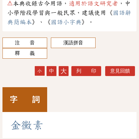
⚠
本典收錄古今用語，
適用於語文研究者
，中
小學階段學習與一般民眾，建議使用《
國語辭
典簡編本
》、《
國語小字典
》。
注 音
漢語拼音
釋 義
大
中
列 印
意見回饋
小
字 詞
金
黴
素