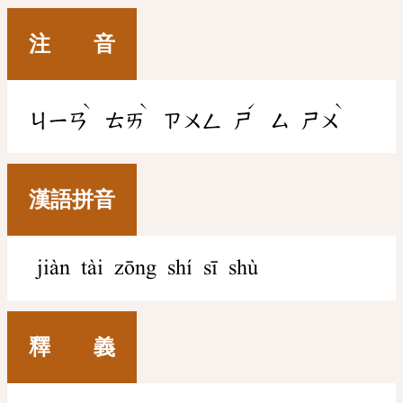
注 音
ˋ
ˋ
ˊ
ˋ
ㄐㄧㄢ
ㄊㄞ
ㄗㄨㄥ
ㄕ
ㄙ
ㄕㄨ
漢語拼音
jiàn tài zōng shí sī shù
釋 義