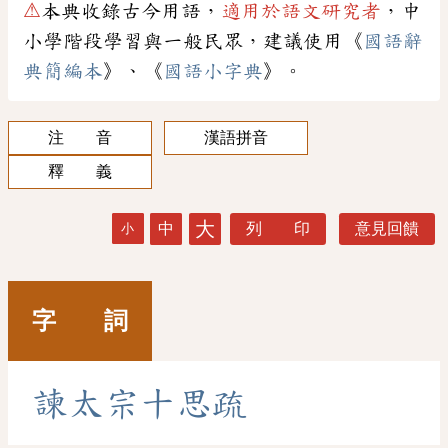
⚠
本典收錄古今用語，
適用於語文研究者
，中
小學階段學習與一般民眾，建議使用《
國語辭
典簡編本
》、《
國語小字典
》。
注 音
漢語拼音
釋 義
大
中
列 印
意見回饋
小
字 詞
諫
太
宗
十
思
疏