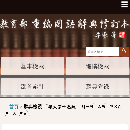
☰
基本檢索
進階檢索
部首索引
辭典附錄
ˋ
ˋ
:::
首頁
>
辭典檢視
「
諫太宗十思疏 :
ㄐㄧㄢ
ㄊㄞ
ㄗㄨㄥ
ˊ
ˋ
」
ㄕ
ㄙ
ㄕㄨ