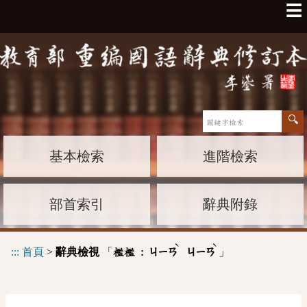
☰
基本檢索
進階檢索
部首索引
辭典附錄
ˋ
ˋ
:::
首頁
>
辭典檢視
「
」
檻檻 :
ㄐㄧㄢ
ㄐㄧㄢ