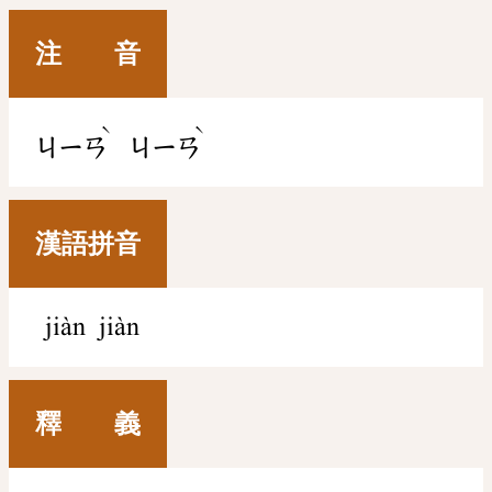
注 音
ˋ
ˋ
ㄐㄧㄢ
ㄐㄧㄢ
漢語拼音
jiàn jiàn
釋 義