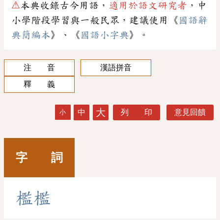
⚠
本典收錄古今用語，
適用於語文研究者
，中
小學階段學習與一般民眾，建議使用《
國語辭
典簡編本
》、《
國語小字典
》。
注 音
漢語拼音
釋 義
大
中
列 印
意見回饋
小
字 詞
檻
檻