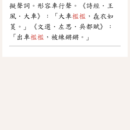
擬聲詞。形容車行聲。《詩經．王
風．大車》：「大車
檻檻
，毳衣如
菼。」《文選．左思．吳都賦》：
「出車
檻檻
，被練鏘鏘。」