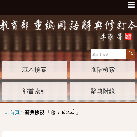
☰
基本檢索
進階檢索
部首索引
辭典附錄
ˊ
:::
首頁
>
辭典檢視
「
」
毧 :
ㄖㄨㄥ