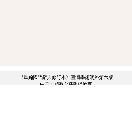
《重編國語辭典修訂本》臺灣學術網路第六版
中華民國教育部版權所有
:::
個資法及隱私聲明
|
辭典公眾授權網
|
意見交流
|
網網相連
三峽總院區地址：新北市三峽區三樹路2號、