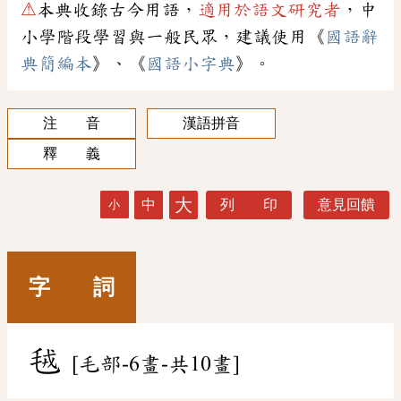
⚠
本典收錄古今用語，
適用於語文研究者
，中
小學階段學習與一般民眾，建議使用《
國語辭
典簡編本
》、《
國語小字典
》。
注 音
漢語拼音
釋 義
大
中
列 印
意見回饋
小
字 詞
毧
[毛部-6畫-共10畫]