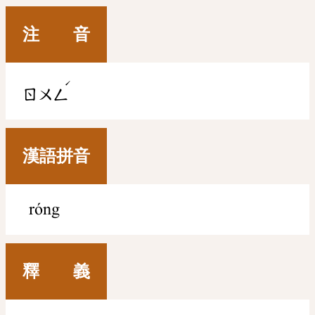
注 音
ˊ
ㄖㄨㄥ
漢語拼音
róng
釋 義