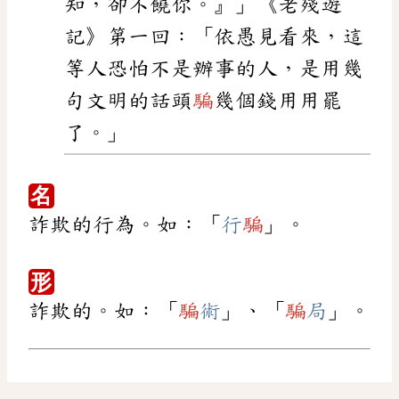
知，卻不饒你。』」《老殘遊
記》第一回：「依愚見看來，這
等人恐怕不是辦事的人，是用幾
句文明的話頭
騙
幾個錢用用罷
了。」
名
詐欺的行為。如：「
行
騙
」。
形
詐欺的。如：「
騙
術
」、「
騙
局
」。