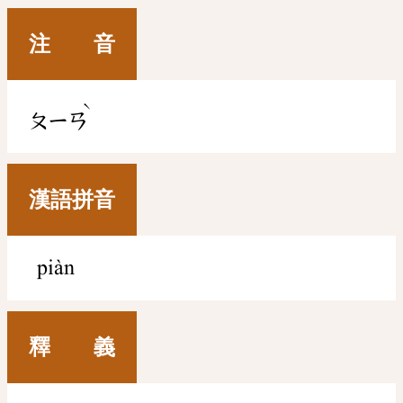
注 音
ˋ
ㄆㄧㄢ
漢語拼音
piàn
釋 義