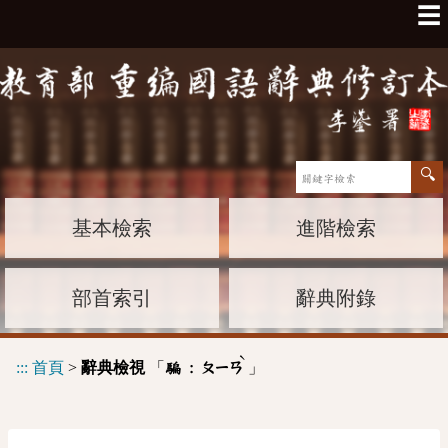
☰
基本檢索
進階檢索
部首索引
辭典附錄
ˋ
:::
首頁
>
辭典檢視
「
」
騙 :
ㄆㄧㄢ