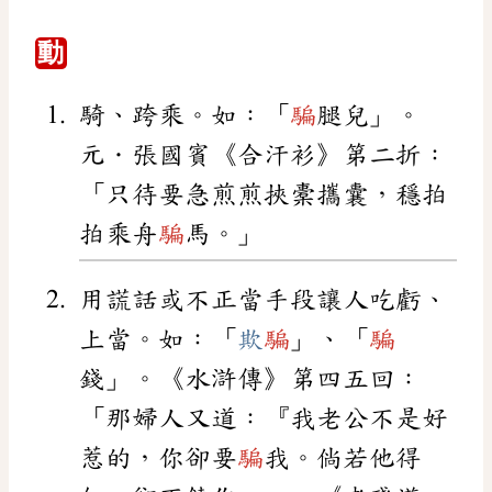
動
騎、跨乘。如：「
騙
腿兒」。
元．張國賓《合汗衫》第二折：
「只待要急煎煎挾橐攜囊，穩拍
拍乘舟
騙
馬。」
用謊話或不正當手段讓人吃虧、
上當。如：「
欺
騙
」、「
騙
錢」。《水滸傳》第四五回：
「那婦人又道：『我老公不是好
惹的，你卻要
騙
我。倘若他得