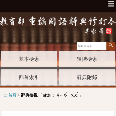
☰
基本檢索
進階檢索
部首索引
辭典附錄
ˋ
ˋ
:::
首頁
>
辭典檢視
「
」
健忘 :
ㄐㄧㄢ
ㄨㄤ