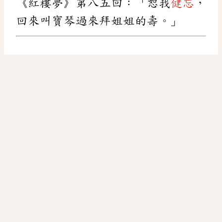
《紅樓夢》第八五回：「恕我
健忘
，
回來叫寶琴過來拜姐姐的壽。」