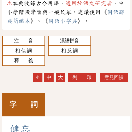
⚠
本典收錄古今用語，
適用於語文研究者
，中
小學階段學習與一般民眾，建議使用《
國語辭
典簡編本
》、《
國語小字典
》。
注 音
漢語拼音
相 似 詞
相 反 詞
釋 義
大
中
列 印
意見回饋
小
字 詞
健
忘