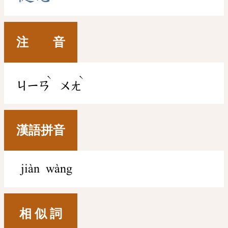
注 音
ˋ
ˋ
ㄐㄧㄢ
ㄨㄤ
漢語拼音
jiàn wàng
相 似 詞