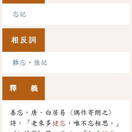
忘記
相 反 詞
難忘
、
強記
釋 義
善忘。唐．白居易〈偶作寄朗之〉
詩：「老來多
健忘
，唯不忘相思。」