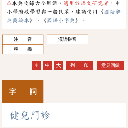
⚠
本典收錄古今用語，
適用於語文研究者
，中
小學階段學習與一般民眾，建議使用《
國語辭
典簡編本
》、《
國語小字典
》。
注 音
漢語拼音
釋 義
大
中
列 印
意見回饋
小
字 詞
健
兒
門
診