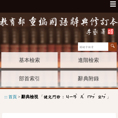
☰
基本檢索
進階檢索
部首索引
辭典附錄
ˋ
ˊ
ˊ
ˇ
:::
首頁
>
辭典檢視
「
」
健兒門診 :
ㄐㄧㄢ
ㄦ
ㄇㄣ
ㄓㄣ