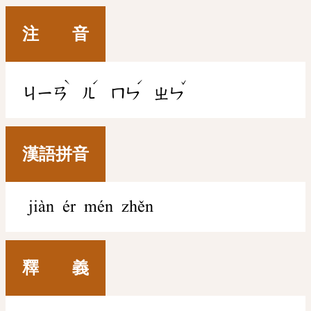
注 音
ˋ
ˊ
ˊ
ˇ
ㄐㄧㄢ
ㄦ
ㄇㄣ
ㄓㄣ
漢語拼音
jiàn ér mén zhěn
釋 義