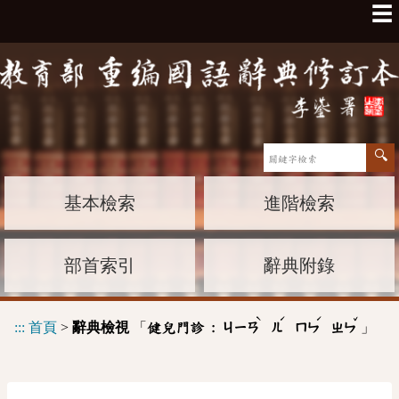
☰
基本檢索
進階檢索
部首索引
辭典附錄
ˋ
ˊ
ˊ
ˇ
:::
首頁
>
辭典檢視
「
」
健兒門診 :
ㄐㄧㄢ
ㄦ
ㄇㄣ
ㄓㄣ