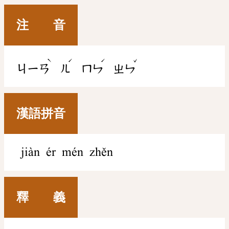
注 音
ˋ
ˊ
ˊ
ˇ
ㄐㄧㄢ
ㄦ
ㄇㄣ
ㄓㄣ
漢語拼音
jiàn ér mén zhěn
釋 義