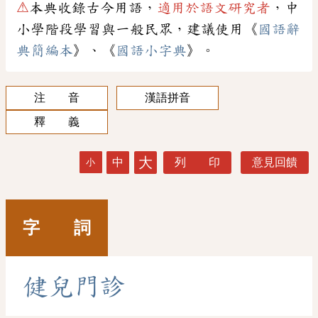
⚠
本典收錄古今用語，
適用於語文研究者
，中
小學階段學習與一般民眾，建議使用《
國語辭
典簡編本
》、《
國語小字典
》。
注 音
漢語拼音
釋 義
大
中
列 印
意見回饋
小
字 詞
健
兒
門
診