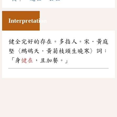
Interpretation
健全完好的存在。多指人。宋．黃庭
堅〈鷓鴣天．黃菊枝頭生曉寒〉詞：
「身
健在
，且加餐。」