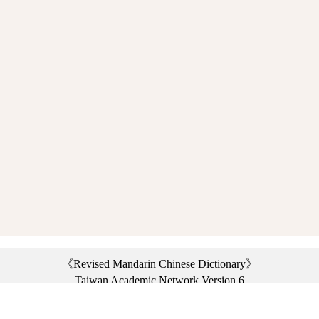
《Revised Mandarin Chinese Dictionary》
Taiwan Academic Network Version 6
©2021 Ministry of Education, R.O.C. All rights reserved.