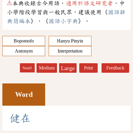
⚠
本典收錄古今用語，
適用於語文研究者
，中
小學階段學習與一般民眾，建議使用《
國語辭
典簡編本
》、《
國語小字典
》。
Bopomofo
Hanyu Pinyin
Antonym
Interpretation
Large
Medium
Print
Feedback
Small
Word
健
在