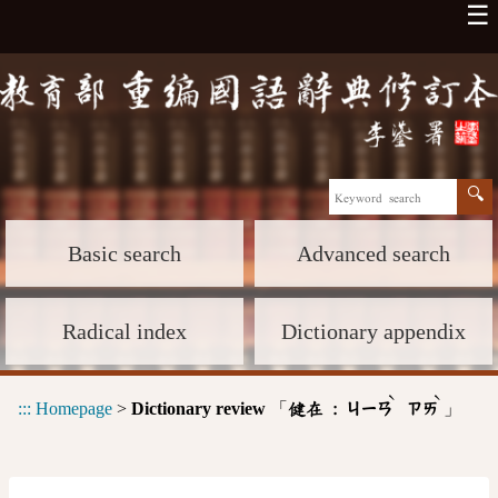
☰
Basic search
Advanced search
Radical index
Dictionary appendix
ˋ
ˋ
:::
Homepage
>
Dictionary review
「
」
健在 :
ㄐㄧㄢ
ㄗㄞ