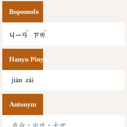
Bopomofo
ˋ
ˋ
ㄐㄧㄢ
ㄗㄞ
Hanyu Pinyin
jiàn zài
Antonym
喪命
、
逝世
、
去世