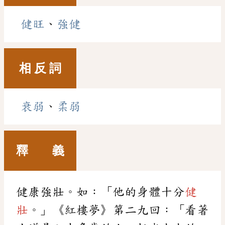
健旺
、
強健
相 反 詞
衰弱
、
柔弱
釋 義
健康強壯。如：「他的身體十分
健
壯
。」《紅樓夢》第二九回：「看著