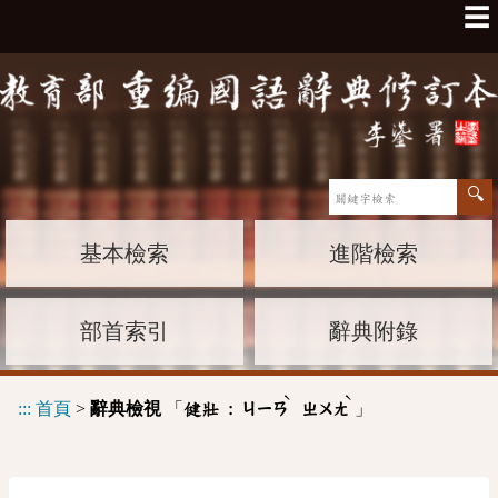
☰
基本檢索
進階檢索
部首索引
辭典附錄
ˋ
ˋ
:::
首頁
>
辭典檢視
「
」
健壯 :
ㄐㄧㄢ
ㄓㄨㄤ