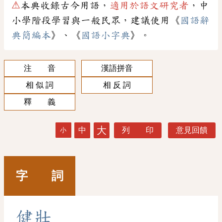
⚠
本典收錄古今用語，
適用於語文研究者
，中
小學階段學習與一般民眾，建議使用《
國語辭
典簡編本
》、《
國語小字典
》。
注 音
漢語拼音
相 似 詞
相 反 詞
釋 義
大
中
列 印
意見回饋
小
字 詞
健
壯