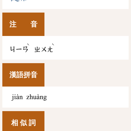
注 音
ˋ
ˋ
ㄐㄧㄢ
ㄓㄨㄤ
漢語拼音
jiàn zhuàng
相 似 詞