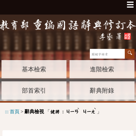
☰
基本檢索
進階檢索
部首索引
辭典附錄
ˋ
ˋ
:::
首頁
>
辭典檢視
「
」
健將 :
ㄐㄧㄢ
ㄐㄧㄤ