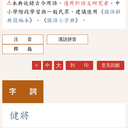
⚠
本典收錄古今用語，
適用於語文研究者
，中
小學階段學習與一般民眾，建議使用《
國語辭
典簡編本
》、《
國語小字典
》。
注 音
漢語拼音
釋 義
大
中
列 印
意見回饋
小
字 詞
健
將