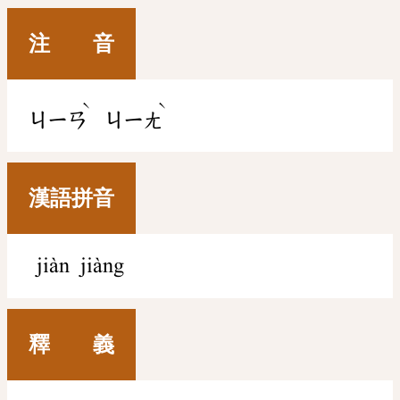
注 音
ˋ
ˋ
ㄐㄧㄢ
ㄐㄧㄤ
漢語拼音
jiàn jiàng
釋 義