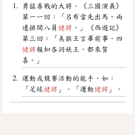
勇猛善戰的大將。《三國演義》
第一一回：「呂布當先出馬，兩
邊排開八員
健將
。」《西遊記》
第三回：「美猴王言畢前事，四
健將
報知各洞妖王，都來賀
喜。」
運動或競賽活動的能手。如：
「足球
健將
」、「運動
健將
」。