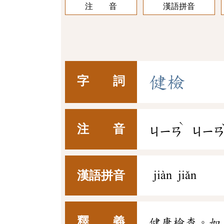
注 音
漢語拼音
健
檢
字 詞
ˋ
注 音
ㄐㄧㄢ
ㄐㄧ
漢語拼音
jiàn jiǎn
釋 義
健康檢查。如