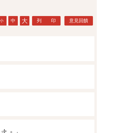
大
中
列 印
意見回饋
小
一次。」