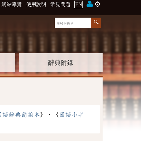
⚙️
網站導覽
使用說明
常見問題
EN
辭典附錄
國語辭典簡編本
》、《
國語小字