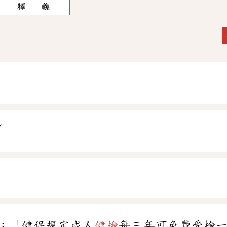
釋 義
ˇ
ㄢ
：「健保規定成人
健檢
每三年可免費受檢