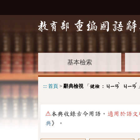
基本檢索
ˋ
ˇ
:::
首頁
>
辭典檢視
「
健檢 :
ㄐㄧㄢ
ㄐㄧㄢ
⚠
本典收錄古今用語，
適用於語文
典
》。