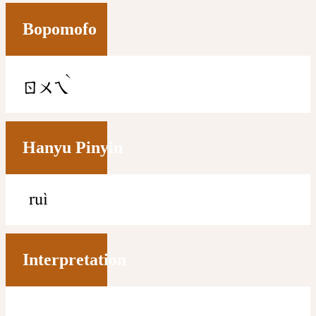
Bopomofo
ˋ
ㄖㄨㄟ
Hanyu Pinyin
ruì
Interpretation