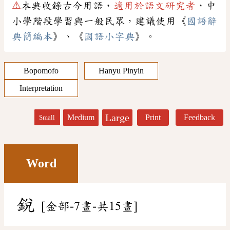
⚠
本典收錄古今用語，
適用於語文研究者
，中
小學階段學習與一般民眾，建議使用《
國語辭
典簡編本
》、《
國語小字典
》。
Bopomofo
Hanyu Pinyin
Interpretation
Large
Medium
Print
Feedback
Small
Word
銳
[金部-7畫-共15畫]