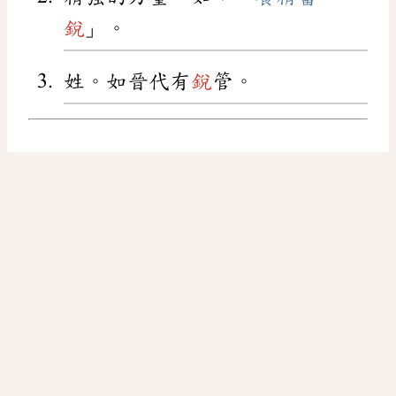
銳
」。
姓。如晉代有
銳
管。