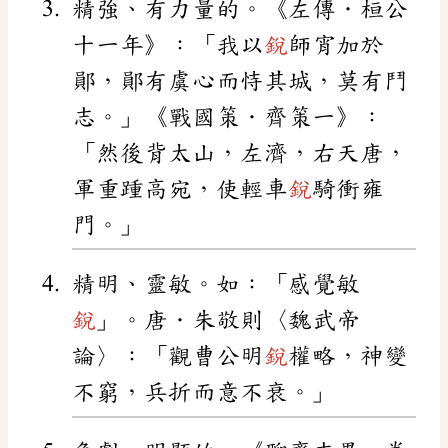
精強、有力量的。《左傳．桓公
十一年》：「我以
銳
師宵加於
鄖，鄖有虞心而恃其城，莫有鬥
志。」《戰國策．齊策一》：
「然後背太山，左濟，右天唐，
軍重踵高宛，使輕車
銳
騎衝雍
門。」
精明、靈敏。如：「感覺敏
銳
」。唐．朱敬則〈魏武帝
論〉：「觀曹公明
銳
權略，神變
不窮，兵折而意不衰。」