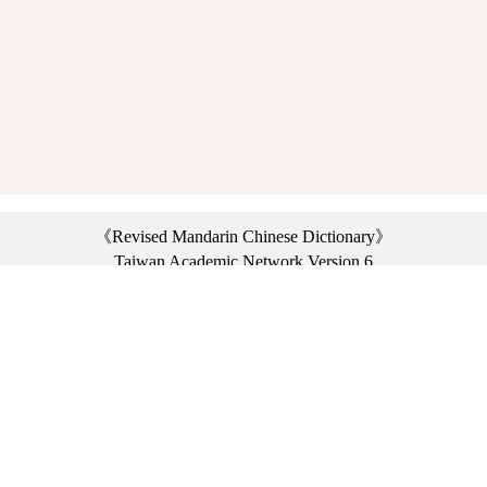
《Revised Mandarin Chinese Dictionary》
Taiwan Academic Network Version 6
©2021 Ministry of Education, R.O.C. All rights reserved.
︿
:::
Privacy statement
|
Dictionary network
|
Opinion exchange
|
Network Links
Headquarters: No. 2, Sanshu Rd., Sanxia Dist., New Taipei City 23703, Taiwan