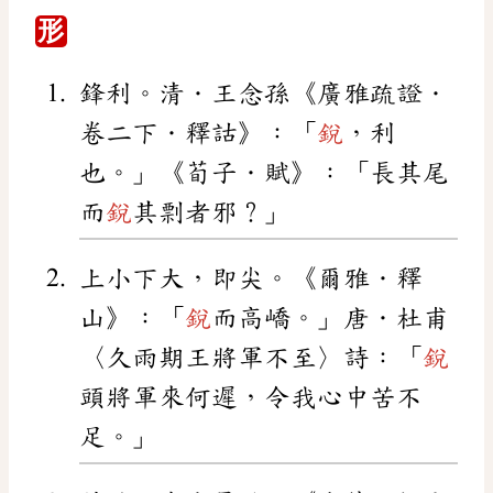
形
鋒利。清．王念孫《廣雅疏證．
卷二下．釋詁》：「
銳
，利
也。」《荀子．賦》：「長其尾
而
銳
其剽者邪？」
上小下大，即尖。《爾雅．釋
山》：「
銳
而高嶠。」唐．杜甫
〈久雨期王將軍不至〉詩：「
銳
頭將軍來何遲，令我心中苦不
足。」