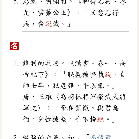
急劇、明顯的。《聊齋志異．卷
九．雲蘿公主》：「父忿恚得
疾，食
銳
減。」
名
鋒利的兵器。《漢書．卷一．高
帝紀下》：「朕親被堅執
銳
，自
帥士卒，犯危難，平暴亂。」
唐．王維〈為羽林將軍祭武大將
軍文〉：「帝在紫微，與君為
衛，身恆披堅，手不捨
銳
。」
精強的力量。如：「
養精蓄