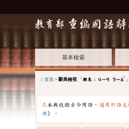
基本檢索
ˇ
:::
首頁
>
辭典檢視
「
鰹鳥 :
ㄐㄧㄢ
ㄋㄧㄠ
⚠
本典收錄古今用語，
適用於語文
典
》。