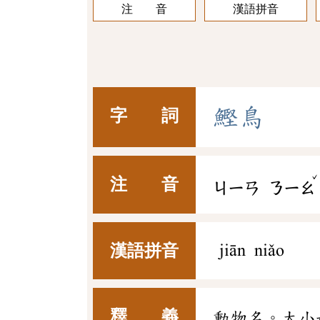
注 音
漢語拼音
鰹
鳥
字 詞
ˇ
注 音
ㄐㄧㄢ
ㄋㄧㄠ
漢語拼音
jiān niǎo
釋 義
動物名。大小