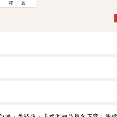
釋 義
如鵝，嘴堅硬，尖端漸細並稍向下彎，頸