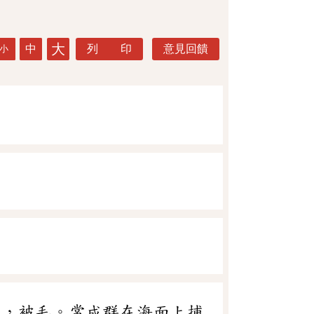
大
中
列 印
意見回饋
小
短，被毛。常成群在海面上捕