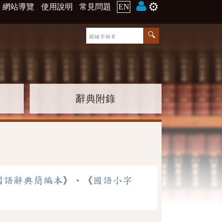
⚙️
網站導覽
使用說明
常見問題
EN
辭典附錄
國語辭典簡編本
》、《
國語小字