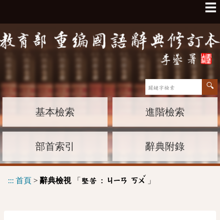
☰
基本檢索
進階檢索
部首索引
辭典附錄
ˇ
:::
首頁
>
辭典檢視
「
」
堅苦 :
ㄐㄧㄢ
ㄎㄨ