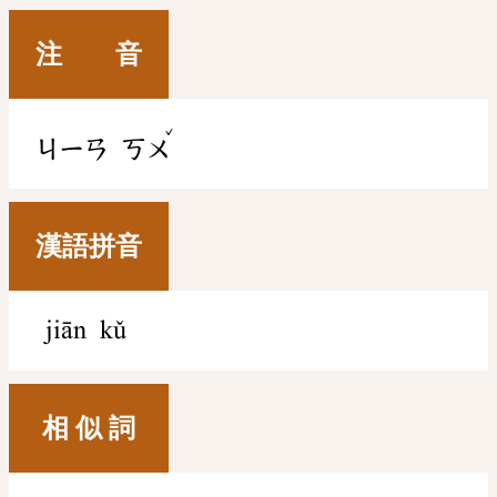
注 音
ˇ
ㄐㄧㄢ
ㄎㄨ
漢語拼音
jiān kǔ
相 似 詞