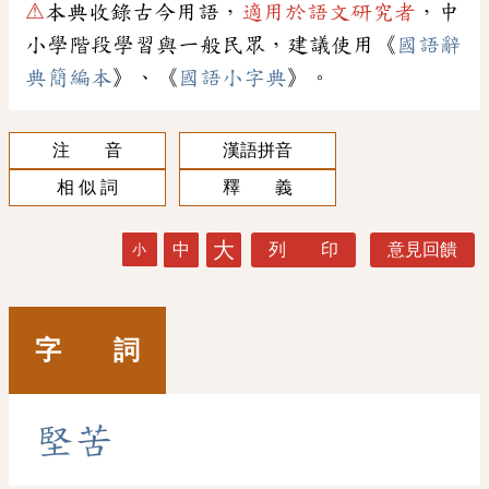
⚠
本典收錄古今用語，
適用於語文研究者
，中
小學階段學習與一般民眾，建議使用《
國語辭
典簡編本
》、《
國語小字典
》。
注 音
漢語拼音
相 似 詞
釋 義
大
中
列 印
意見回饋
小
字 詞
堅
苦