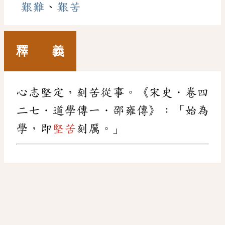
艱難
、
艱苦
釋 義
心志堅定，刻苦從事。《宋史．卷四
二七．道學傳一．邵雍傳》：「始為
學，即
堅苦
刻厲。」