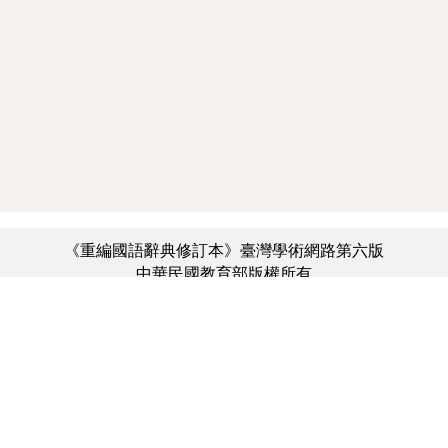
《重編國語辭典修訂本》臺灣學術網路第六版
中華民國教育部版權所有
:::
個資法及隱私聲明
|
辭典公眾授權網
|
意見交流
|
網網相連
三峽總院區地址：新北市三峽區三樹路2號、
︿
臺北院區地址：臺北市大安區和平東路一段179號、