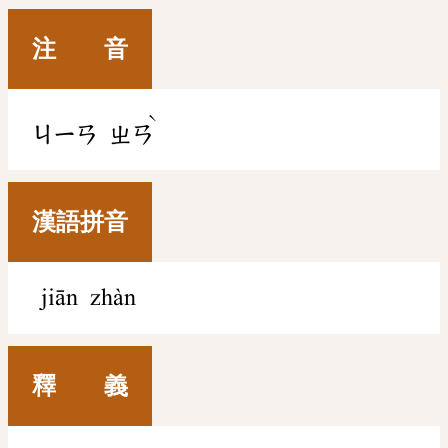
注 音
ˋ
ㄐㄧㄢ
ㄓㄢ
漢語拼音
jiān zhàn
釋 義