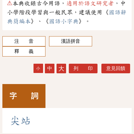
⚠
本典收錄古今用語，
適用於語文研究者
，中
小學階段學習與一般民眾，建議使用《
國語辭
典簡編本
》、《
國語小字典
》。
注 音
漢語拼音
釋 義
大
中
列 印
意見回饋
小
字 詞
尖
站