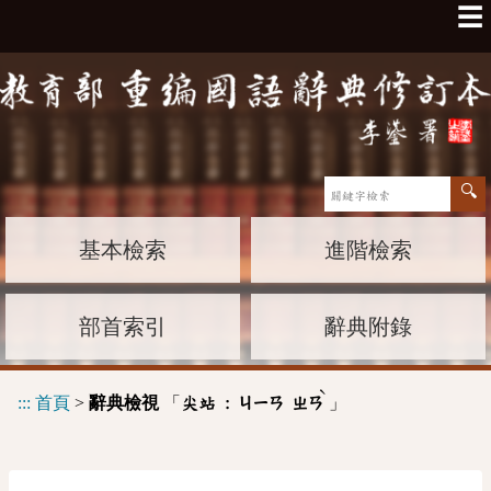
☰
基本檢索
進階檢索
部首索引
辭典附錄
ˋ
:::
首頁
>
辭典檢視
「
」
尖站 :
ㄐㄧㄢ
ㄓㄢ