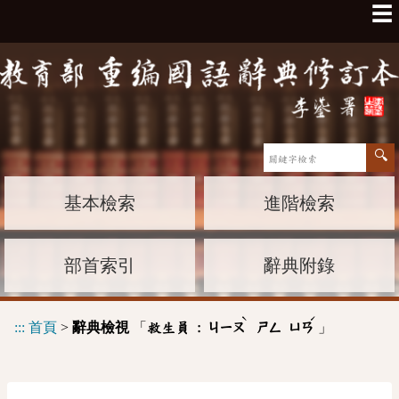
☰
基本檢索
進階檢索
部首索引
辭典附錄
ˋ
ˊ
:::
首頁
>
辭典檢視
「
」
救生員 :
ㄐㄧㄡ
ㄕㄥ
ㄩㄢ