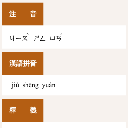
注 音
ˋ
ˊ
ㄐㄧㄡ
ㄕㄥ
ㄩㄢ
漢語拼音
jiù shēng yuán
釋 義