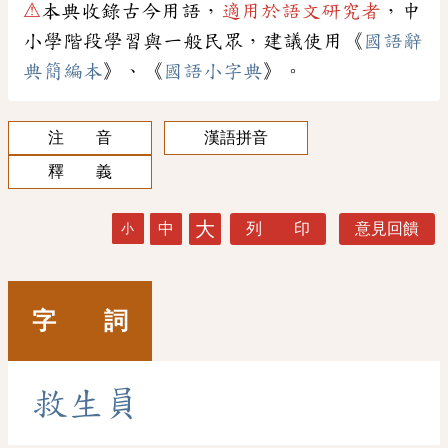
⚠
本典收錄古今用語，
適用於語文研究者
，中
小學階段學習與一般民眾，建議使用《
國語辭
典簡編本
》、《
國語小字典
》。
注 音
漢語拼音
釋 義
大
中
列 印
意見回饋
小
字 詞
救
生
員