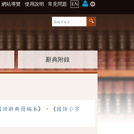
⚙️
網站導覽
使用說明
常見問題
EN
辭典附錄
國語辭典簡編本
》、《
國語小字