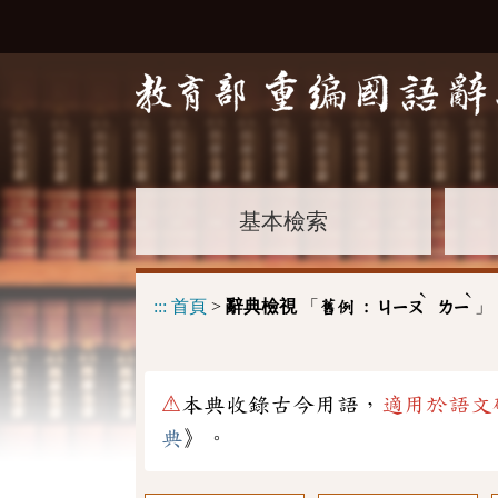
基本檢索
ˋ
ˋ
:::
首頁
>
辭典檢視
「
」
舊例 :
ㄐㄧㄡ
ㄌㄧ
⚠
本典收錄古今用語，
適用於語文
典
》。