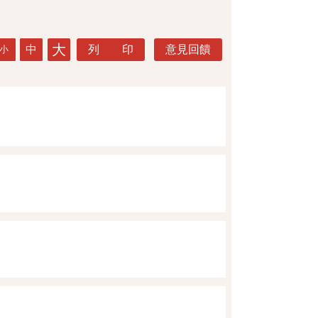
大
中
列 印
意見回饋
小