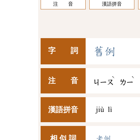
注 音
漢語拼音
舊
例
字 詞
ˋ
ˋ
注 音
ㄐㄧㄡ
ㄌㄧ
漢語拼音
jiù lì
相 似 詞
老例